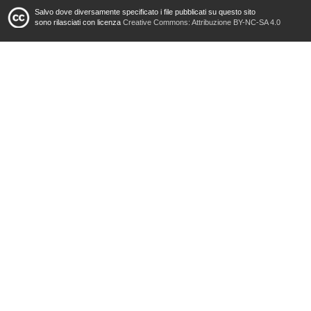
Salvo dove diversamente specificato i file pubblicati su questo sito
sono rilasciati con licenza
Creative Commons: Attribuzione BY-NC-SA 4.0