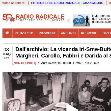
Live
come ascoltarci
PETIZIONE PER RADIO RADICALE - CHANGE.ORG
d
Il Maratoneta
dell'Associazi
di ricerca scie
PALINSESTO
RIASCOLTA
ARCHIVIO
RUBRICHE
DIRE
Dall'archivio: La vicenda Iri-Sme-Buitoni
08
MAG
Margheri, Carollo, Fabbri e Darida al
2003
[NON DEFINITO]
| di Aurelio Aversa - 00:00 Durata: 1 ora 25 min