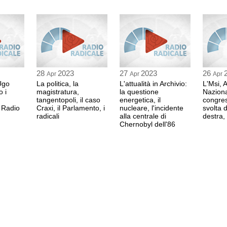
28
2023
27
2023
26
Apr
Apr
Apr
Ugo
La politica, la
L'attualità in Archivio:
L'Msi, 
o i
magistratura,
la questione
Nazional
tangentopoli, il caso
energetica, il
congres
i Radio
Craxi, il Parlamento, i
nucleare, l'incidente
svolta d
radicali
alla centrale di
destra,
Chernobyl dell'86