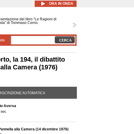
ORA IN ONDA
sentazione del libro "Le Ragioni di
uda" di Tommaso Cerno.
ata
o, la 194, il dibattito
o alla Camera (1976)
DA ATTIVA)
ASCRIZIONE AUTOMATICA
lio Aversa
 sec
Pannella alla Camera (14 dicembre 1976)