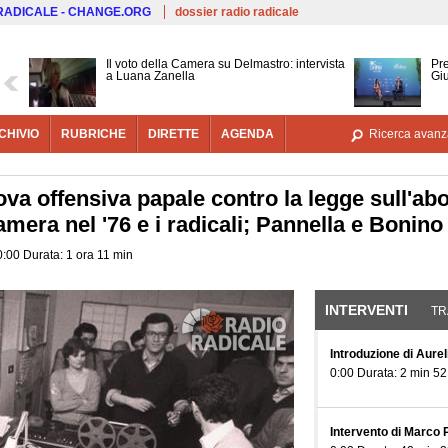
Salta al contenuto principale
 RADICALE - CHANGE.ORG
dossier radio radicale
Il voto della Camera su Delmastro: intervista
Pre
a Luana Zanella
Gi
CHIVIO
RUBRICHE
DIRETTE
AGENDA
Ricerca avanz
va offensiva papale contro la legge sull'abort
amera nel '76 e i radicali; Pannella e Bonin
00:00 Durata: 1 ora 11 min
INTERVENTI
(SCHE
TR
Introduzione di Aure
0:00 Durata: 2 min 52
Intervento di Marco 