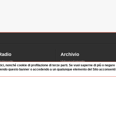
Radio
Archivio
alinsesto
Videoparlamento
tici, nonché cookie di profilazione di terze parti. Se vuoi saperne di più o negare
iascolta
Istituzioni
dendo questo banner o accedendo a un qualunque elemento del Sito acconsenti a
irette
Dibattiti
Rubriche
Manifestazioni
nterviste
Radicali
tatistiche audio/video