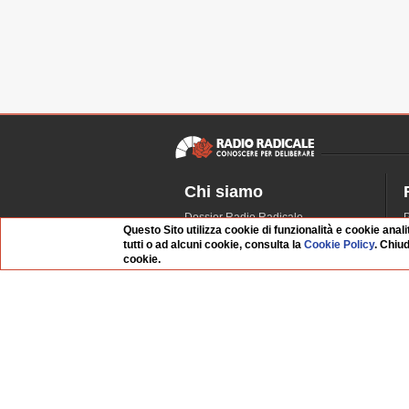
Chi siamo
Dossier Radio Radicale
P
Questo Sito utilizza cookie di funzionalità e cookie anali
Questo sito
R
tutti o ad alcuni cookie, consulta la
Cookie Policy
. Chiu
L'Archivio
D
cookie.
Redazione
La musica da Requiem
I
Infrastruttura informatica
S
Contattaci
Dati societari
Organismo di Vigilanza
Whistleblowing