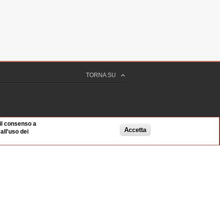
TORNA SU
 il consenso a
Accetta
ll'uso dei