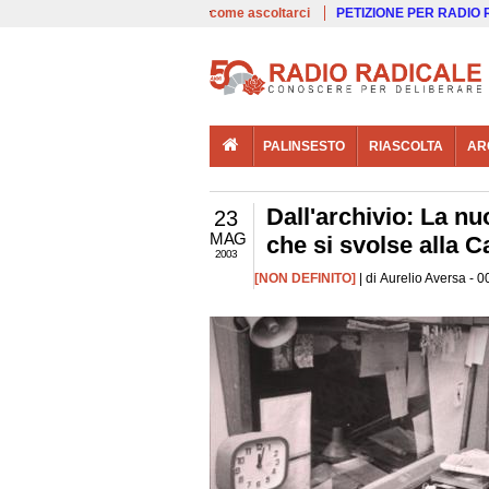
00:00
Live
come ascoltarci
PETIZIONE PER RADIO
PALINSESTO
RIASCOLTA
AR
Dall'archivio: La nuo
23
MAG
che si svolse alla C
2003
[NON DEFINITO]
| di Aurelio Aversa - 