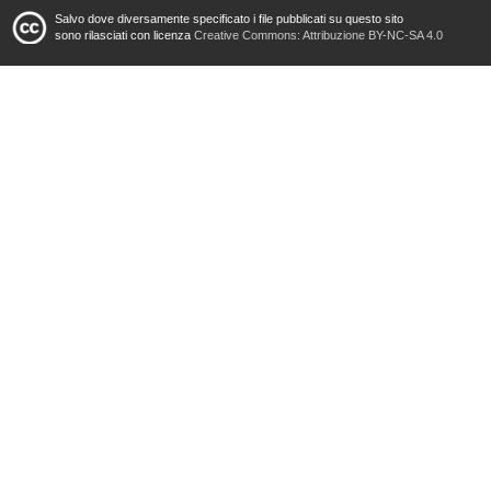
Salvo dove diversamente specificato i file pubblicati su questo sito
sono rilasciati con licenza
Creative Commons: Attribuzione BY-NC-SA 4.0