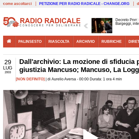
Live
come ascoltarci
PETIZIONE PER RADIO RADICALE - CHANGE.ORG
d
Decreto Pnrr:
Bargeggi, inte
PALINSESTO
RIASCOLTA
ARCHIVIO
RUBRICHE
DIRE
Dall'archivio: La mozione di sfiducia p
29
LUG
giustizia Mancuso; Mancuso, La Loggia
2003
[NON DEFINITO]
| di Aurelio Aversa - 00:00 Durata: 1 ora 4 min