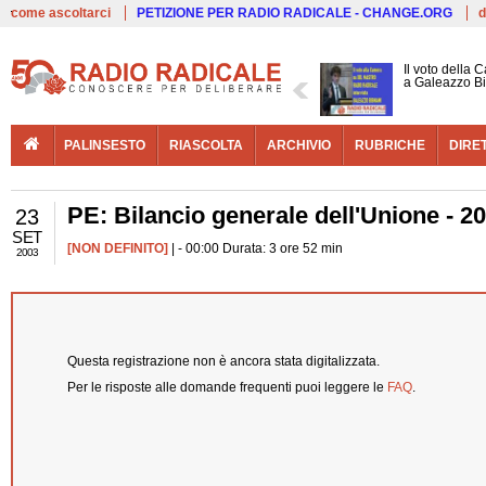
Live
come ascoltarci
PETIZIONE PER RADIO RADICALE - CHANGE.ORG
d
Il voto della 
a Galeazzo B
PALINSESTO
RIASCOLTA
ARCHIVIO
RUBRICHE
DIRE
PE: Bilancio generale dell'Unione - 2
23
SET
[NON DEFINITO]
| - 00:00 Durata: 3 ore 52 min
2003
Questa registrazione non è ancora stata digitalizzata.
Per le risposte alle domande frequenti puoi leggere le
FAQ
.