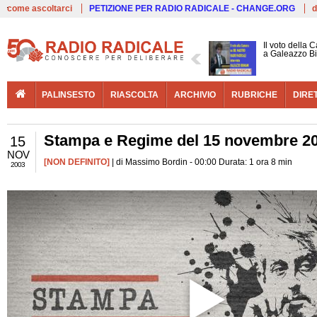
Live
come ascoltarci
PETIZIONE PER RADIO RADICALE - CHANGE.ORG
d
Il voto della 
a Galeazzo B
PALINSESTO
RIASCOLTA
ARCHIVIO
RUBRICHE
DIRE
Stampa e Regime del 15 novembre 2
15
NOV
[NON DEFINITO]
| di Massimo Bordin - 00:00 Durata: 1 ora 8 min
2003