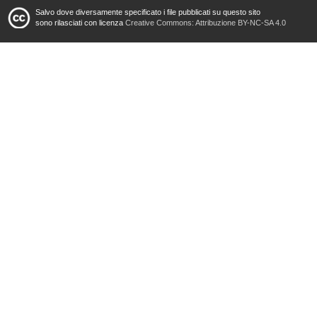
Salvo dove diversamente specificato i file pubblicati su questo sito
sono rilasciati con licenza
Creative Commons: Attribuzione BY-NC-SA 4.0