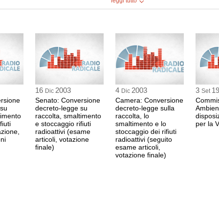
2003 alle 00:00.
leggi tutto
popolazioni. È nece
scorie radioattive pr
 11 minuti.
procedure trasparent
le dovute informazi
conclusione, come 
confronto che ha con
sollecitato dalla gi
autoritario del Gove
ministri di domani 
proficuo lavoro svol
comincia alle 17h15<
Armani</strong><br>
0:00 Durata: 13 min 4
16
2003
4
2003
3
1
Dic
Dic
Set
rsione
Senato: Conversione
Camera: Conversione
Commis
 su
decreto-legge su
decreto-legge sulla
Ambien
Nerio Nesi (Misto-Co
timento
raccolta, smaltimento
raccolta, lo
disposi
Nerio Nesi giudica c
iuti
e stoccaggio rifiuti
smaltimento e lo
per la V
dal quale personalm
azione,
radioattivi (esame
stoccaggio dei rifiuti
Dichiara preliminar
ni
articoli, votazione
radioattivi (seguito
sua personale esper
finale)
esame articoli,
ministro dei lavori 
responsabilità di G
votazione finale)
comportando il sacri
Nel merito, pur non
espressi dal deputa
ricoperto dalla SOG
contrarietà alla tra
azioni, che hanno c
inoltre, a suo giudiz
presentato da ben se
fatto che non siano 
comunità scientific