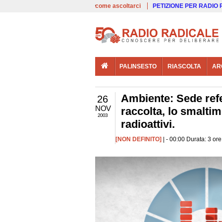
00:00
Live
come ascoltarci
PETIZIONE PER RADIO
PALINSESTO
RIASCOLTA
AR
Ambiente: Sede refe
26
NOV
raccolta, lo smaltim
2003
radioattivi.
[NON DEFINITO]
| - 00:00 Durata: 3 or