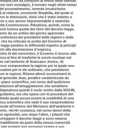
ndaria che ha condotto al rifiuto delle centrali
con toni nostalgici, è tornato negli ultimi tempi
 del provvedimento, intende innanzitutto
 al relatore, onorevole Stradella, dal quale si
eso le dimissioni, visto che è stato indotto a
one a suo avviso impresentabile e smentita
della Commissione. Ribadisce, quindi, come la
sti tuttora quella del ritiro del decreto-legge,
iesto da un ordine del giorno approvato
Conferenza dei presidenti delle regioni e delle
che ha criticato la scelta del Governo di
legge peraltro in difformità rispetto ai principi
enti alla decretazione d'urgenza.
hio di atti terroristici, il Governo è ricorso alla
a al fine di trasferire le scorie nucleari nel
to nel territorio di Scanzano Jonico. Al
i non comprendere la ragione per la quale non
rocedere per le vie ordinarie, che prevedono
on le regioni. Ritiene altresì sconcertanti le
al generale Jean, peraltro caratterizzate da
piano scientifico, nel corso dell'audizione
relazione all'atteggiamento che avrebbero
Stigmatizza quindi il ruolo svolto dalla SOGIN,
à pubblica, ma che opera con le procedure del
 chiede quale possa essere la credibilità di una
nza scientifica che vede il suo vicepresidente
picale all'interno del Ministero dell'ambiente e
itorio. <br>In sostanza, nel corso lavori della
sgretolati, uno dopo l'altro, i pilastri che
rreggere il decreto-legge e sono emerse
raddittorie da parte della stessa comunità
di tale portata non possono essere a suo
rtendo solo da un presunto sapere tecnico-
ono essere costruite anche sulla base di
li, proprio al fine di evitare atti di imperio sulle