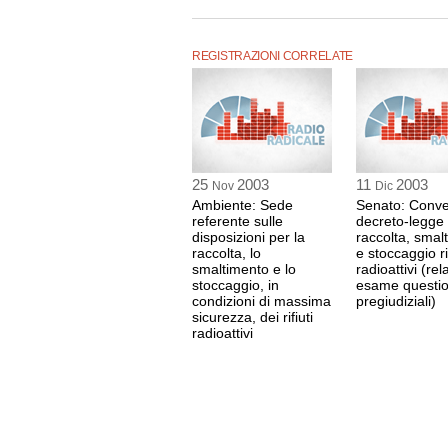
radioattivi.", registrato mercoledì 26 novembre 
La registrazione audio ha una durata di 3 ore e
REGISTRAZIONI CORRELATE
25
2003
11
2003
Nov
Dic
Ambiente: Sede
Senato: Conve
referente sulle
decreto-legge
disposizioni per la
raccolta, smal
raccolta, lo
e stoccaggio rif
smaltimento e lo
radioattivi (rel
stoccaggio, in
esame questio
condizioni di massima
pregiudiziali)
sicurezza, dei rifiuti
radioattivi