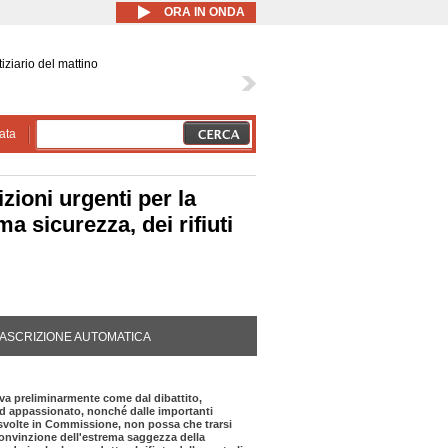
ORA IN ONDA
iziario del mattino
ata
ioni urgenti per la
a sicurezza, dei rifiuti
DA ATTIVA)
ASCRIZIONE AUTOMATICA
va preliminarmente come dal dibattito,
ed appassionato, nonché dalle importanti
 svolte in Commissione, non possa che trarsi
 convinzione dell'estrema saggezza della