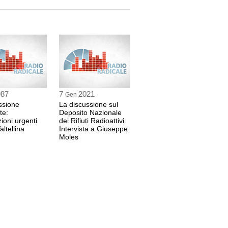
ssario provvedere alla messa in sicurezza delle
esenti sul territorio, avvalendosi tuttavia di
i, con il coinvolgimento pieno delle regioni e
oni alla popolazione. <br>Ribadisce, in
si sia sviluppato in Commissione un
sentito di enfatizzare il ruolo del Parlamento,
usta protesta della popolazione contro un atto
rno. Auspica quindi che il Consiglio dei
possa utilmente trarre le conseguenze dal
to.
<br>Indice degli interventi<br>La seduta
br>Presidenza del presidente <strong>Pietro
8 sec
987
7
2021
Gen
sione
La discussione sul
te:
Deposito Nazionale
m.it)
zioni urgenti
dei Rifiuti Radioattivi.
ostruttivo il dibattito svolto in Commissione,
altellina
Intervista a Giuseppe
ente ha tratto un arricchimento culturale.
Moles
mente di comprendere, anche sulla scorta della
ienza maturata quando ricopriva l'incarico di
pubblici, le ragioni che possono indurre chi ha
overno ad assumere decisioni che, pur
ficio di alcuni, tutelano l'interesse generale.
 concordando pienamente con i giudizi
to Vendola, esprime perplessità sul ruolo
IN, dichiarando di aver sempre manifestato
sformazione di enti pubblici in società per
ome unico obiettivo il profitto. Sorprende
io, il fatto che il decreto-legge sia stato
tte ministri, ritenendo altresì inspiegabile il
stati consultati importanti esponenti della
a, che pure hanno espresso nel corso delle