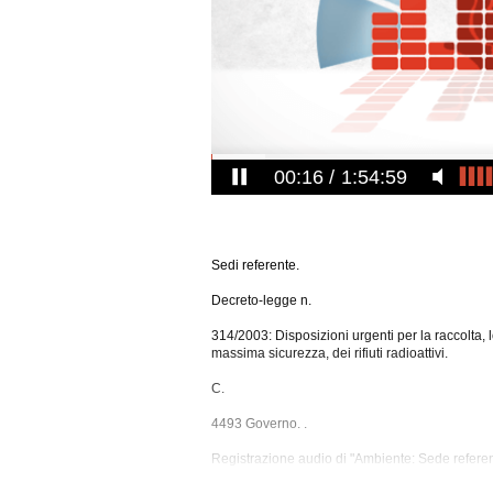
00:17
1:54:59
Sedi referente.
Decreto-legge n.
314/2003: Disposizioni urgenti per la raccolta, 
massima sicurezza, dei rifiuti radioattivi.
C.
4493 Governo. .
Registrazione audio di "Ambiente: Sede referen
per la raccolta, lo smaltimento e lo stoccaggio, 