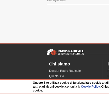
29 Giugno 2026
Chi siamo
Dossier Radio Radicale
P
Questo sito
R
L'Archivio
D
Questo Sito utilizza cookie di funzionalità e cookie anali
tutti o ad alcuni cookie, consulta la
Cookie Policy
. Chiu
Redazione
cookie.
La musica da Requiem
I
Infrastruttura informatica
S
Contattaci
Dati societari