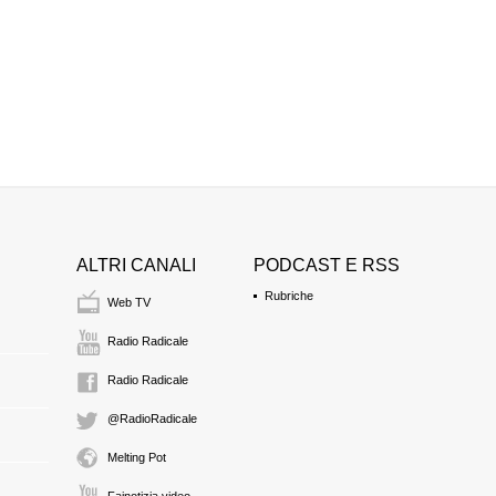
audizioni informali,
che sul piano della 
opportuni una quest
l'unico merito che p
posto il problema de
affrontandolo però 
ad esempio, se il si
soprattutto cosa si
sono state date nepp
un deposito sotterran
globalmente lo stocc
oppure se vi debban
categoria di rifiuti 
mettere in sicurezza 
sono emersi contribu
conoscenze scientif
incertezza. Ribadisc
mondo scientifico a
ALTRI CANALI
PODCAST E RSS
potendo liberamente
scientifiche. In con
Rubriche
auspica che il Gove
Web TV
decreto-legge: quest
Parlamento e della 
contributo serio all
Radio Radicale
nazionale.
<br>
0:13 Durata: 12 min 3
Radio Radicale
@RadioRadicale
Fulvia Bandoli (DS-U
Melting Pot
Fulvia Bandoli, nel 
nel corso del dibat
critiche sul decret
Fainotizia video