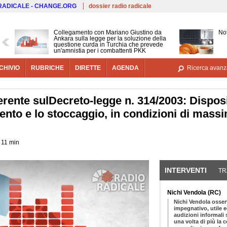
Salta al contenuto principale
 RADICALE - CHANGE.ORG
dossier radio radicale
Collegamento con Mariano Giustino da
Not
Ankara sulla legge per la soluzione della
questione curda in Turchia che prevede
un'amnistia per i combattenti PKK
CHIVIO
RUBRICHE
DIRETTE
AGENDA
Ricerca avanz
rente sulDecreto-legge n. 314/2003: Disposiz
ento e lo stoccaggio, in condizioni di massim
e 11 min
INTERVENTI
(SCHE
TR
Nichi Vendola (RC)
Nichi Vendola osser
impegnativo, utile 
audizioni informali
una volta di più la