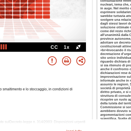
consultazione refere
nucleari, tema che, 
in auge. Nel merito
esprimere solidarietà
sarebbe tuttavia att
svolgere una relazi
dagli stessi lavori 
soluzione ottimale re
come del resto rich
all'unanimità dalla 
province autonome, 
adottare un decreto-
costituzionali attin
CC
1x
<br>Invocando il risc
decretazione d'urgenz
sito unico individua
riguardo dichiara d
si sia ritenuto di p
anche il confronto c
dichiarazioni rese d
improvvisazione sul 
informale anche in 
assunto le regioni. 
società di propriet
lo smaltimento e lo stoccaggio, in condizioni di
diritto privato, e si
struttura di consule
ricoprire un ruolo a
della tutela del terr
Commissione si sono 
avrebbero dovuto so
argomentazioni cont
scientifica. Scelte 
te sulDecreto-legge n. 314/2003: Disposizioni urgenti
giudizio assunte pa
scientifico, ma dev
in condizioni di massima sicurezza, dei rifiuti
principi etici e socia