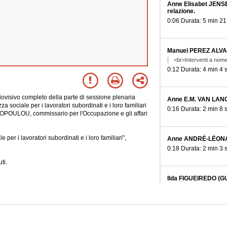
Anne Elisabet JENSE
relazione.
0:06 Durata: 5 min 21
Manuel PEREZ ALVA
<br>Interventi a nome 
0:12 Durata: 4 min 4 
visivo completo della parte di sessione plenaria
Anne E.M. VAN LAN
a sociale per i lavoratori subordinati e i loro familiari
0:16 Durata: 2 min 8 
TOPOULOU, commissario per l'Occupazione e gli affari
per i lavoratori subordinati e i loro familiari",
Anne ANDRÉ-LÉONAR
0:18 Durata: 2 min 3 
ti.
Ilda FIGUEIREDO (GU
0:20 Durata: 1 min 56
Nuala AHERN (Verts/