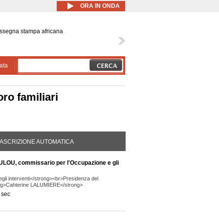
ORA IN ONDA
ssegna stampa africana
ata
oro familiari
DA ATTIVA)
ASCRIZIONE AUTOMATICA
U, commissario per l'Occupazione e gli
gli interventi</strong><br>Presidenza del
ong>Cahterine LALUMIERE</strong>
 sec