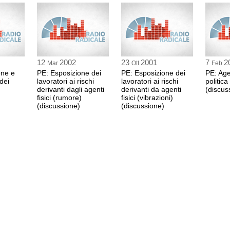
0:22 Durata: 1 min 33
Bryan CROWLEY (UEN
0:23 Durata: 2 min 37
12
2002
23
2001
7
2
Mar
Ott
Feb
Johannes BLOKLAND
one e
PE: Esposizione dei
PE: Esposizione dei
PE: Age
dei
lavoratori ai rischi
lavoratori ai rischi
0:26 Durata: 12 min 3
politica
derivanti dagli agenti
derivanti da agenti
(discus
fisici (rumore)
fisici (vibrazioni)
(discussione)
(discussione)
Regina BASTOS (PPE,
<br>Interventi dei sing
0:29 Durata: 3 min 29
Ieke VAN DEN BURG 
0:32 Durata: 2 min 18
Ioannis PATAKIS (GU
0:34 Durata: 2 min 34