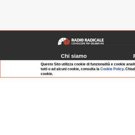
Chi siamo
Questo Sito utilizza cookie di funzionalità e cookie anali
Dossier Radio Radicale
P
tutti o ad alcuni cookie, consulta la
Cookie Policy
. Chiu
Questo sito
R
cookie.
L'Archivio
D
Redazione
La musica da Requiem
I
Infrastruttura informatica
S
Contattaci
Dati societari
Organismo di Vigilanza
Whistleblowing
FAQ