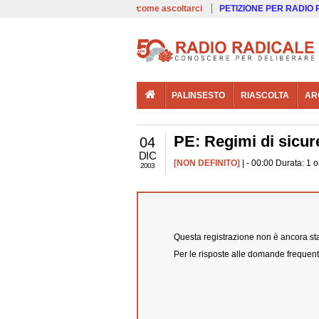
00:00
Live
come ascoltarci
PETIZIONE PER RADIO
PALINSESTO
RIASCOLTA
AR
PE: Regimi di sicure
04
DIC
[NON DEFINITO]
| - 00:00 Durata: 1 
2003
Questa registrazione non è ancora stat
Per le risposte alle domande frequent