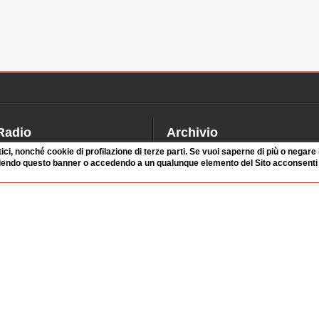
Radio
Archivio
tici, nonché cookie di profilazione di terze parti. Se vuoi saperne di più o negare
alinsesto
Videoparlamento
dendo questo banner o accedendo a un qualunque elemento del Sito acconsenti a
iascolta
Istituzioni
irette
Dibattiti
Rubriche
Manifestazioni
nterviste
Radicali
tatistiche audio/video