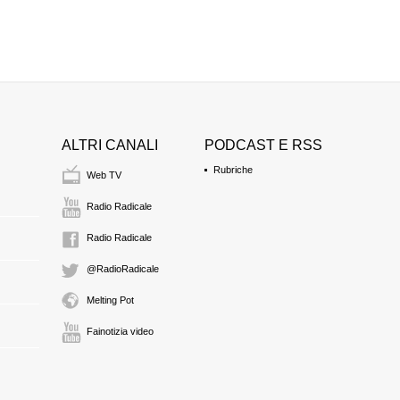
Lennart SACREDEUS 
0:37 Durata: 2 min 15
Alejandro CERCAS 
0:39 Durata: 2 min 51
ALTRI CANALI
PODCAST E RSS
Carlo FATUZZO (PPE, 
Rubriche
0:42 Durata: 2 min 15
Web TV
Radio Radicale
Proinsias DE ROSSA 
Radio Radicale
0:44 Durata: 1 min 28
@RadioRadicale
Claude MORAES (PSE
Melting Pot
0:46 Durata: 1 min 20
Fainotizia video
Replica di Anna D
Il dibattito sul punt
0:47 Durata: 5 min 33