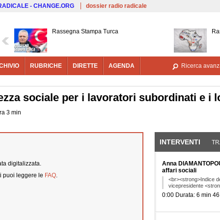
Salta al contenuto principale
 RADICALE - CHANGE.ORG
dossier radio radicale
Rassegna Stampa Turca
Ra
CHIVIO
RUBRICHE
DIRETTE
AGENDA
Ricerca avanz
zza sociale per i lavoratori subordinati e i l
ora 3 min
INTERVENTI
(SCHE
TR
a digitalizzata.
Anna DIAMANTOPOULO
affari sociali
i puoi leggere le
FAQ
.
<br><strong>Indice de
vicepresidente <str
0:00 Durata: 6 min 46