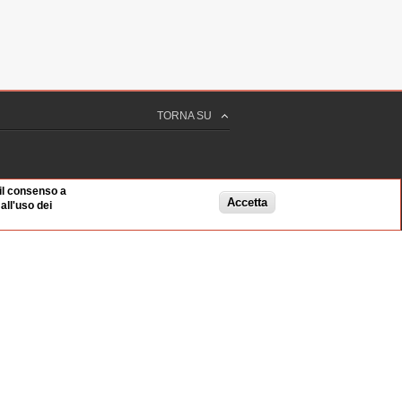
TORNA SU
 il consenso a
Accetta
ll'uso dei