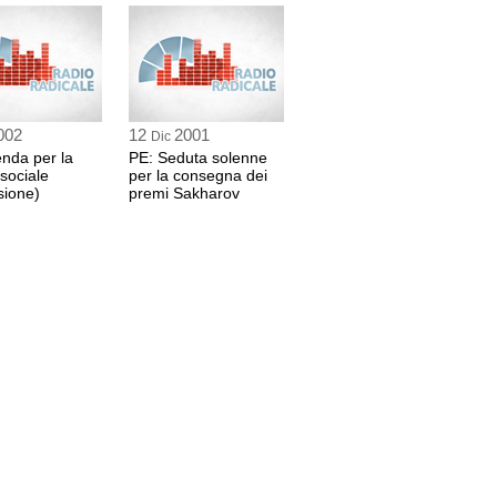
 sec
, Irlanda)
 sec
002
12
2001
Dic
 (EDD, Paesi Bassi)
nda per la
PE: Seduta solenne
8 sec
 sociale
per la consegna dei
sione)
premi Sakharov
 Portogallo)
oli deputati
 sec
(PSE, Olanda)
 sec
E, Grecia)
 sec