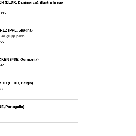
N (ELDR, Danimarca), illustra la sua
 sec
REZ (PPE, Spagna)
dei gruppi politici
sec
CKER (PSE, Germania)
sec
D (ELDR, Belgio)
sec
E, Portogallo)
 sec
ALE, Irlanda)