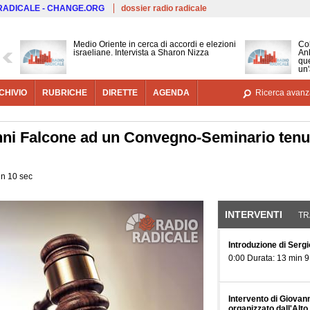
Salta al contenuto principale
 RADICALE - CHANGE.ORG
dossier radio radicale
Medio Oriente in cerca di accordi e elezioni
Co
israeliane. Intervista a Sharon Nizza
Ank
que
un'
CHIVIO
RUBRICHE
DIRETTE
AGENDA
Ricerca avanz
nni Falcone ad un Convegno-Seminario tenut
in 10 sec
INTERVENTI
(SCHE
TR
Introduzione di Serg
0:00 Durata: 13 min 9
Intervento di Giova
organizzato dall'Alto