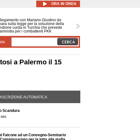
ORA IN ONDA
llegamento con Mariano Giustino da
ara sulla legge per la soluzione della
stione curda in Turchia che prevede
amnistia per i combattenti PKK
ata
osi a Palermo il 15
DA ATTIVA)
ASCRIZIONE AUTOMATICA
io Scandura
 sec
nni Falcone ad un Convegno-Seminario
 Commissariato per la lotta alla mafia,