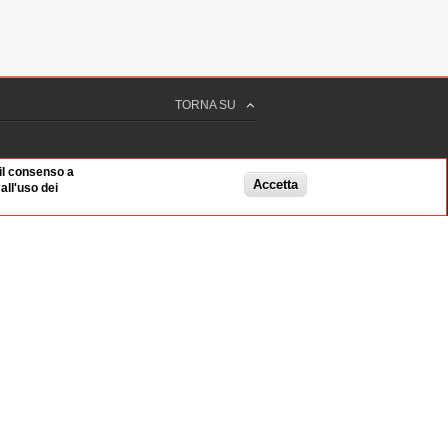
TORNA SU
 il consenso a
Accetta
ll'uso dei