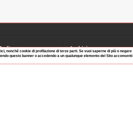
Radio
Archivio
tici, nonché cookie di profilazione di terze parti. Se vuoi saperne di più o negare
dendo questo banner o accedendo a un qualunque elemento del Sito acconsenti a
alinsesto
Videoparlamento
iascolta
Istituzioni
irette
Dibattiti
Rubriche
Manifestazioni
nterviste
Radicali
tatistiche audio/video