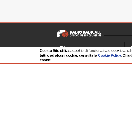
Chi siamo
Questo Sito utilizza cookie di funzionalità e cookie anali
tutti o ad alcuni cookie, consulta la
Cookie Policy
. Chiu
Dossier Radio Radicale
P
cookie.
Questo sito
R
L'Archivio
D
Redazione
La musica da Requiem
I
Infrastruttura informatica
S
Contattaci
Dati societari
Organismo di Vigilanza
Whistleblowing
FAQ