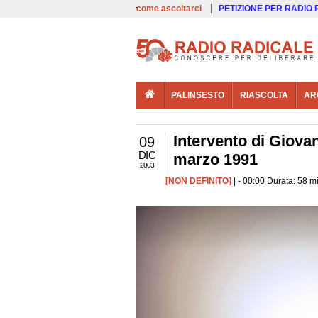
00:00
Live
come ascoltarci
PETIZIONE PER RADIO
PALINSESTO
RIASCOLTA
AR
Intervento di Giova
09
DIC
marzo 1991
2003
[NON DEFINITO]
| - 00:00 Durata: 58 m