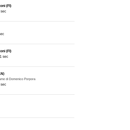
ni (FI)
 sec
sec
ni (FI)
1 sec
AN)
same di Domenico Porpora
 sec
Elio Vito (FI)