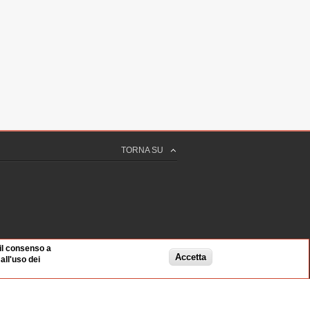
TORNA SU
 il consenso a
Accetta
ll'uso dei