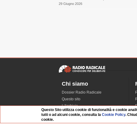
29 Giugno 2026
Chi siamo
Dossier Radio Radicale
P
Questo sito
R
L'Archivio
D
Questo Sito utilizza cookie di funzionalità e cookie anali
Redazione
tutti o ad alcuni cookie, consulta la
Cookie Policy
. Chiu
La musica da Requiem
I
cookie.
Infrastruttura informatica
S
Contattaci