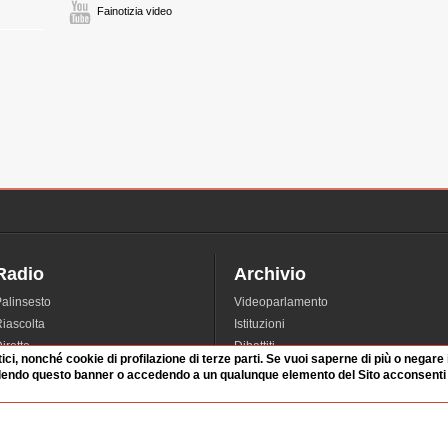
Fainotizia video
Radio
Archivio
alinsesto
Videoparlamento
iascolta
Istituzioni
irette
Dibattiti
tici, nonché cookie di profilazione di terze parti. Se vuoi saperne di più o negare
Rubriche
Manifestazioni
dendo questo banner o accedendo a un qualunque elemento del Sito acconsenti a
nterviste
Radicali
tatistiche audio/video