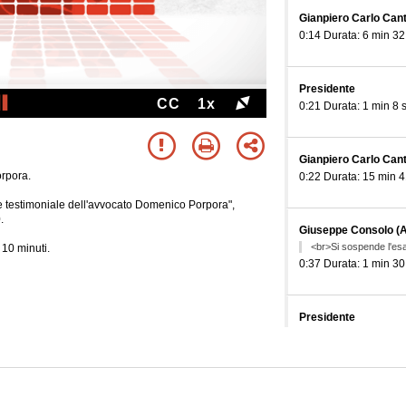
Gianpiero Carlo Canto
0:14 Durata: 6 min 32
Presidente
CC
1x
0:21 Durata: 1 min 8 
Gianpiero Carlo Canto
rpora.
0:22 Durata: 15 min 4
 testimoniale dell'avvocato Domenico Porpora",
.
Giuseppe Consolo (
<br>Si sospende l'e
 10 minuti.
0:37 Durata: 1 min 30
Presidente
0:39 Durata: 30 sec
Carlo Taormina (FI) - 
0:39 Durata: 24 sec