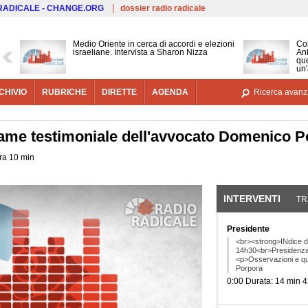
Salta al contenuto principale
 RADICALE - CHANGE.ORG
dossier radio radicale
Medio Oriente in cerca di accordi e elezioni
Co
israeliane. Intervista a Sharon Nizza
Ank
que
un'
CHIVIO
RUBRICHE
DIRETTE
AGENDA
Ricerca avanz
ame testimoniale dell'avvocato Domenico P
ora 10 min
INTERVENTI
(SCHE
TR
Presidente
<br><strong>INdice de
14h30<br>Presidenza 
<p>Osservazioni e qu
Porpora
0:00 Durata: 14 min 4