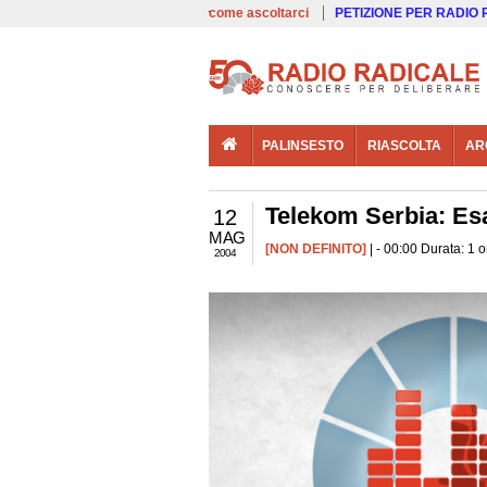
00:00
Live
come ascoltarci
PETIZIONE PER RADIO
PALINSESTO
RIASCOLTA
AR
Telekom Serbia: Es
12
MAG
[NON DEFINITO]
| - 00:00 Durata: 1 
2004