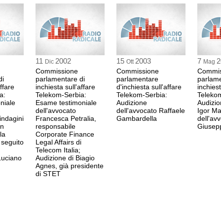
Presidente
<br>Comunicazioni del 
per commissari e consu
0:40 Durata: 5 min 15
11
2002
15
2003
7
2
Dic
Ott
Mag
Commissione
Commissione
Commis
di
parlamentare di
parlamentare
parlame
Luigi Bobbio (AN)
affare
inchiesta sull'affare
d'inchiesta sull'affare
inchiest
0:45 Durata: 8 min 54
a:
Telekom-Serbia:
Telekom-Serbia:
Teleko
niale
Esame testimoniale
Audizione
Audizio
dell'avvocato
dell'avvocato Raffaele
Igor Ma
indagini
Francesca Petralia,
Gambardella
dell'av
Carlo Taormina (FI)
un
responsabile
Giusep
0:54 Durata: 4 min 28
la
Corporate Finance
seguito
Legal Affairs di
Telecom Italia;
Luciano
Audizione di Biagio
Presidente
Agnes, già presidente
0:59 Durata: 1 min 16
di STET
Alfredo Vito (FI)
1:00 Durata: 4 min 39