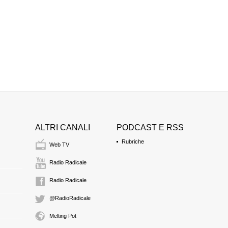
Maurizio Eufemi (UD
1:04 Durata: 27 sec
Luigi Bobbio (AN)
La seduta termina a
1:05 Durata: 4 min 41
ALTRI CANALI
PODCAST E RSS
Rubriche
Web TV
Radio Radicale
Radio Radicale
@RadioRadicale
Melting Pot