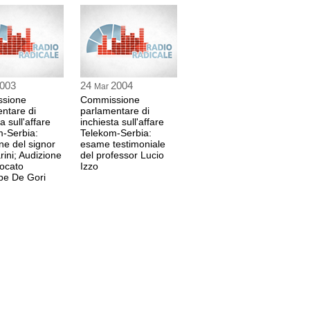
Presidente in merito alla disciplina del segreto
lenti per fatti connessi alle loro funzioni
 sec
003
24
2004
Mar
sione
Commissione
ntare di
parlamentare di
a sull'affare
inchiesta sull'affare
 sec
m-Serbia:
Telekom-Serbia:
ne del signor
esame testimoniale
rini; Audizione
del professor Lucio
vocato
Izzo
pe De Gori
 sec
 sec
 sec