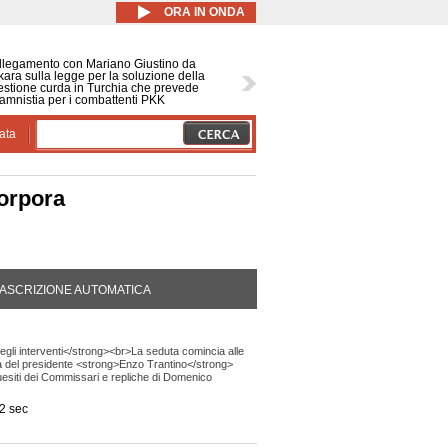
ORA IN ONDA
llegamento con Mariano Giustino da
ara sulla legge per la soluzione della
stione curda in Turchia che prevede
amnistia per i combattenti PKK
ata
orpora
DA ATTIVA)
ASCRIZIONE AUTOMATICA
gli interventi</strong><br>La seduta comincia alle
del presidente <strong>Enzo Trantino</strong>
esiti dei Commissari e repliche di Domenico
2 sec