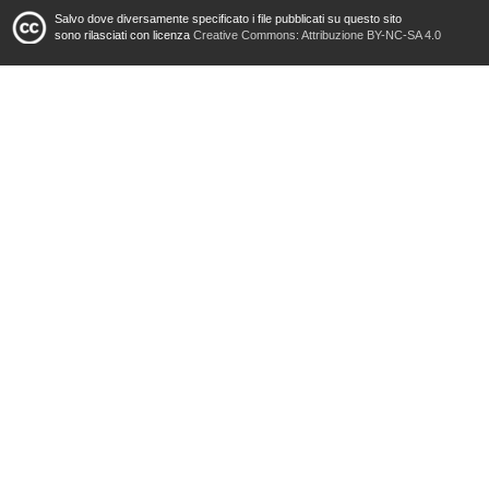
Salvo dove diversamente specificato i file pubblicati su questo sito
sono rilasciati con licenza
Creative Commons: Attribuzione BY-NC-SA 4.0