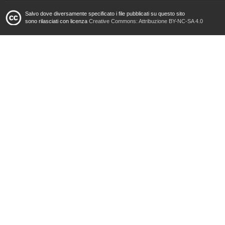
Salvo dove diversamente specificato i file pubblicati su questo sito
sono rilasciati con licenza
Creative Commons: Attribuzione BY-NC-SA 4.0