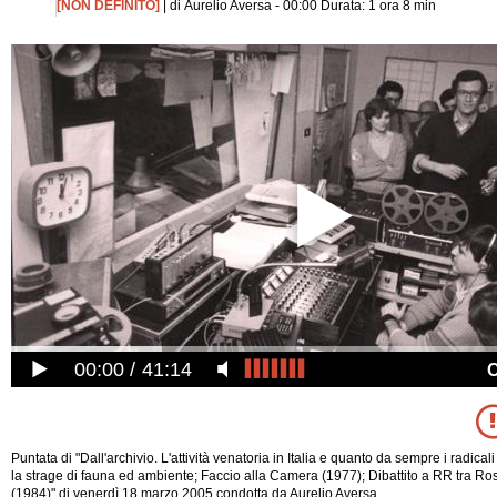
[NON DEFINITO]
| di Aurelio Aversa - 00:00 Durata: 1 ora 8 min
00:00
41:14
Puntata di "Dall'archivio. L'attività venatoria in Italia e quanto da sempre i radic
la strage di fauna ed ambiente; Faccio alla Camera (1977); Dibattito a RR tra Ros
(1984)" di venerdì 18 marzo 2005 condotta da Aurelio Aversa .