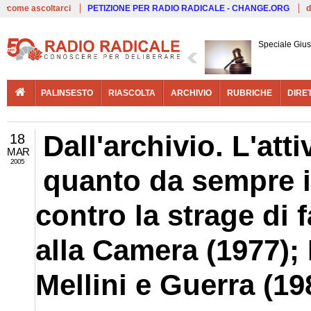
Live
come ascoltarci
PETIZIONE PER RADIO RADICALE - CHANGE.ORG
d
Speciale Giust
PALINSESTO
RIASCOLTA
ARCHIVIO
RUBRICHE
DIRE
Dall'archivio. L'atti
18
MAR
2005
quanto da sempre i
contro la strage di
alla Camera (1977); 
Mellini e Guerra (19