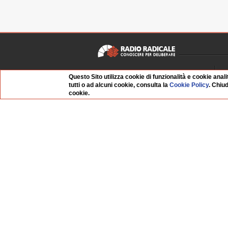
Chi siamo
Questo Sito utilizza cookie di funzionalità e cookie anali
tutti o ad alcuni cookie, consulta la
Cookie Policy
. Chiu
Dossier Radio Radicale
P
cookie.
Questo sito
R
L'Archivio
D
Redazione
La musica da Requiem
I
Infrastruttura informatica
S
Contattaci
Dati societari
Organismo di Vigilanza
Whistleblowing
FAQ