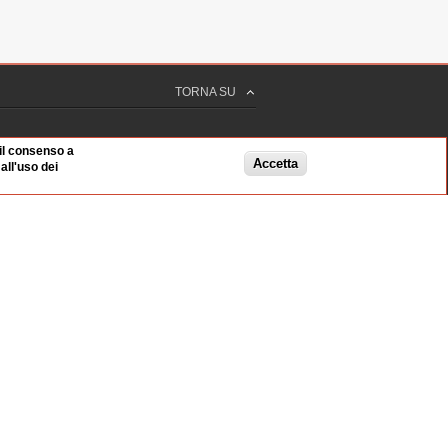
TORNA SU
 il consenso a
Accetta
ll'uso dei