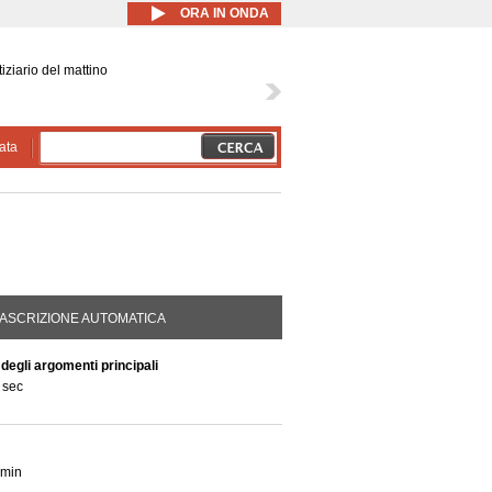
ORA IN ONDA
iziario del mattino
ata
DA ATTIVA)
ASCRIZIONE AUTOMATICA
 degli argomenti principali
 sec
 min