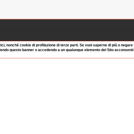
Radio
Archivio
tici, nonché cookie di profilazione di terze parti. Se vuoi saperne di più o negare
dendo questo banner o accedendo a un qualunque elemento del Sito acconsenti a
alinsesto
Videoparlamento
iascolta
Istituzioni
irette
Dibattiti
Rubriche
Manifestazioni
nterviste
Radicali
tatistiche audio/video