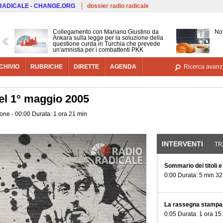
Salta al contenuto principale
 RADICALE - CHANGE.ORG
dossier radio radicale
Collegamento con Mariano Giustino da
Not
Ankara sulla legge per la soluzione della
questione curda in Turchia che prevede
un'amnistia per i combattenti PKK
CHIVIO
RUBRICHE
DIRETTE
AGENDA
Ricerca avanz
l 1° maggio 2005
one - 00:00 Durata: 1 ora 21 min
INTERVENTI
(SCHE
TR
Sommario dei titoli e
0:00 Durata: 5 min 32
La rassegna stampa
0:05 Durata: 1 ora 15