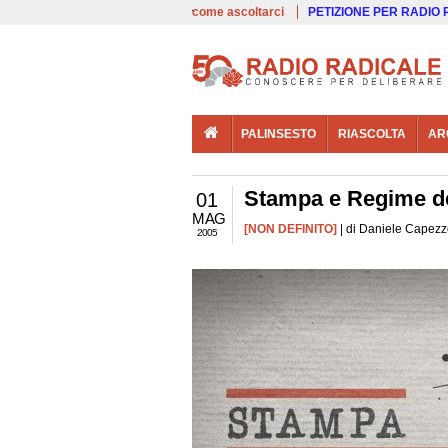
00:00
Live
come ascoltarci
PETIZIONE PER RADIO
PALINSESTO
RIASCOLTA
AR
Stampa e Regime de
01
MAG
[NON DEFINITO]
| di Daniele Capezz
2005