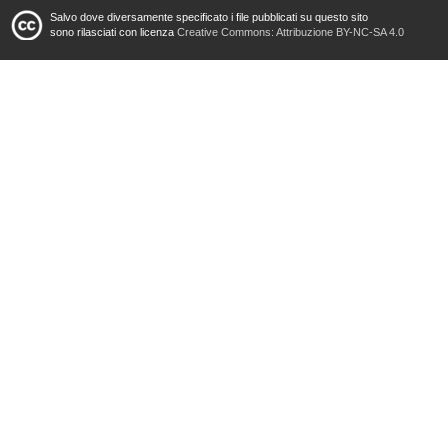
Salvo dove diversamente specificato i file pubblicati su questo sito
sono rilasciati con licenza
Creative Commons: Attribuzione BY-NC-SA 4.0