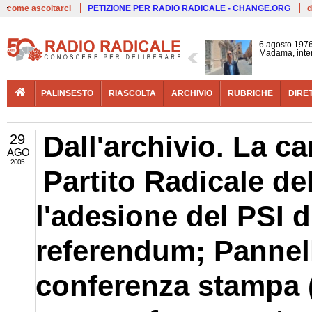
Live
come ascoltarci
PETIZIONE PER RADIO RADICALE - CHANGE.ORG
d
6 agosto 1976
Madama, interv
PALINSESTO
RIASCOLTA
ARCHIVIO
RUBRICHE
DIRE
Dall'archivio. La c
29
AGO
2005
Partito Radicale de
l'adesione del PSI d
referendum; Pannell
conferenza stampa (