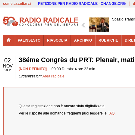
Live
come ascoltarci
PETIZIONE PER RADIO RADICALE - CHANGE.ORG
d
Spazio Trans
PALINSESTO
RIASCOLTA
ARCHIVIO
RUBRICHE
DIRE
38éme Congrès du PRT: Plenair, matin
02
NOV
[NON DEFINITO]
| - 00:00 Durata: 4 ore 22 min
2002
Organizzatori:
Area radicale
Questa registrazione non è ancora stata digitalizzata.
Per le risposte alle domande frequenti puoi leggere le
FAQ
.