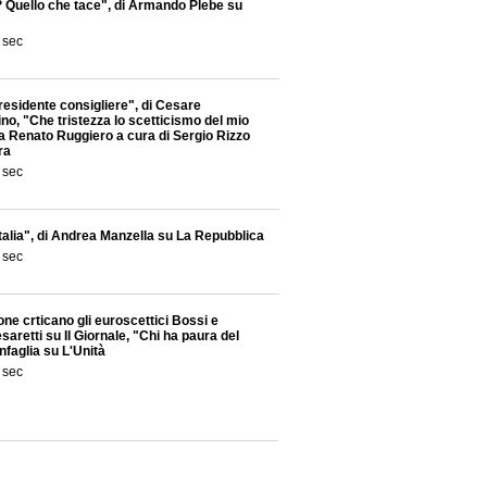
? Quello che tace", di Armando Plebe su
 sec
 presidente consigliere", di Cesare
ino, "Che tristezza lo scetticismo del mio
 a Renato Ruggiero a cura di Sergio Rizzo
ra
 sec
 Italia", di Andrea Manzella su La Repubblica
 sec
ne crticano gli euroscettici Bossi e
saretti su Il Giornale, "Chi ha paura del
nfaglia su L'Unità
 sec
les", di Andrea Bonanni sul Corriere della
 governi socialisti scandinavi buttati giù