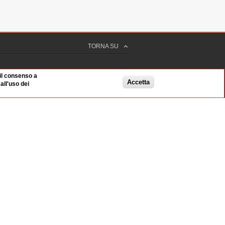
 sec
TORNA SU
 il consenso a
Accetta
ll'uso dei