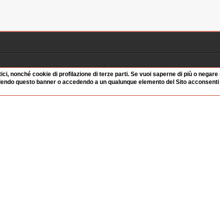
1:06 Durata: 1 min 29
Radio
Archivio
tici, nonché cookie di profilazione di terze parti. Se vuoi saperne di più o negare
dendo questo banner o accedendo a un qualunque elemento del Sito acconsenti a
alinsesto
Videoparlamento
iascolta
Istituzioni
irette
Dibattiti
Rubriche
Manifestazioni
nterviste
Radicali
tatistiche audio/video