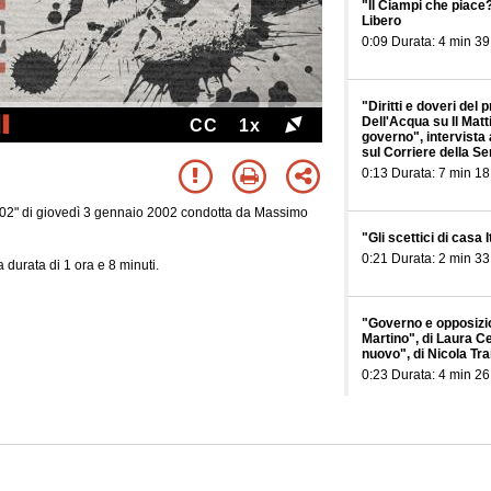
"Il Ciampi che piace
Libero
0:09 Durata: 4 min 39
"Diritti e doveri del
Dell'Acqua su Il Matt
CC
1x
governo", intervista
sul Corriere della Se
0:13 Durata: 7 min 18
02" di giovedì 3 gennaio 2002 condotta da Massimo
"Gli scettici di casa
0:21 Durata: 2 min 33
 durata di 1 ora e 8 minuti.
"Governo e opposizio
Martino", di Laura Ce
nuovo", di Nicola Tra
0:23 Durata: 4 min 26
"Le pagelle di Bruxel
Sera, "Copenaghen e i
dall'euro", Il Foglio