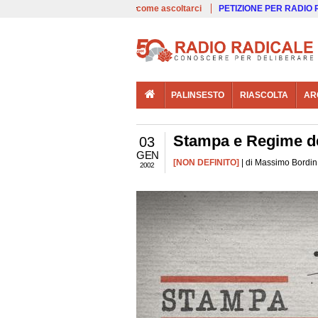
00:00
Live
come ascoltarci
PETIZIONE PER RADIO
PALINSESTO
RIASCOLTA
AR
Stampa e Regime de
03
GEN
[NON DEFINITO]
| di Massimo Bordin 
2002