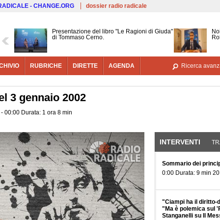
Salta al contenuto principale
 RADICALE - CHANGE.ORG
dossier radio radicale
Presentazione del libro "Le Ragioni di Giuda"
Noi
di Tommaso Cerno.
Ro
CHIVIO
RUBRICHE
DIRETTE
AGENDA
Ricerca avanz
l 3 gennaio 2002
- 00:00 Durata: 1 ora 8 min
INTERVENTI
(SCHE
TR
Sommario dei principa
0:00 Durata: 9 min 20
"Ciampi ha il diritto-
"Ma è polemica sul 'P
Stanganelli su Il Mes