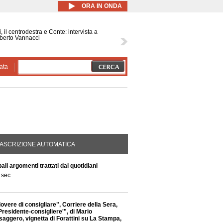
ORA IN ONDA
, il centrodestra e Conte: intervista a
berto Vannacci
ata
DA ATTIVA)
ASCRIZIONE AUTOMATICA
li argomenti trattati dai quotidiani
 sec
dovere di consigliare", Corriere della Sera,
residente-consigliere'", di Mario
saggero, vignetta di Forattini su La Stampa,