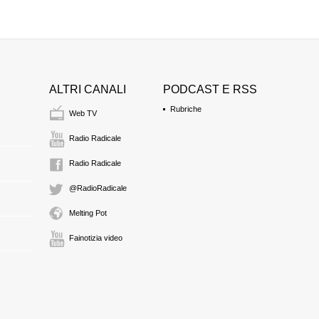
Corriere della Sera, "
Corriere della Sera, 
riservata, Amato la b
Formica a cura di Fr
segnalazione: Caso 
Boccassini non ha ma
Pomicino su Il Giorn
costava solo 300 mili
di Fabrizio De Feo su
ALTRI CANALI
PODCAST E RSS
0:51 Durata: 5 min 41
Rubriche
Web TV
Radio Radicale
"Un nuovo giornale d
Colombo sul Corriere 
di sinistra", di Mass
Radio Radicale
0:56 Durata: 7 min 43
@RadioRadicale
Melting Pot
"Amato più altri tre 
Amato la Farnesina 
Fainotizia video
1:04 Durata: 2 min 19
Lettera di Gianfranco
l'Italia brilla per arr
chiusura di Stampa 
a cura di Andrea Ma