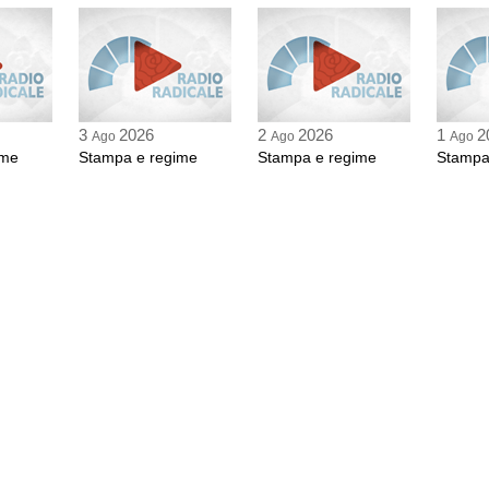
0:28 Durata: 4 min 51
"Sempre ulitmi della 
Stampa, "Non basta u
Giornale
0:33 Durata: 3 min 43
3
2026
2
2026
1
2
Ago
Ago
Ago
ime
Stampa e regime
Stampa e regime
Stampa
"Tutto bene ma non il
Messaggero
0:36 Durata: 3 min 36
"Mancano 13 'sì' alla
Foglio
0:40 Durata: 5 min 8 
"Diritti e doveri del
Dell'Acqua su Il Mat
0:45 Durata: 5 min 30
"Castelli nega la pro