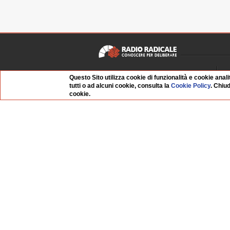
Chi siamo
Questo Sito utilizza cookie di funzionalità e cookie anali
tutti o ad alcuni cookie, consulta la
Cookie Policy
. Chiu
Dossier Radio Radicale
P
cookie.
Questo sito
R
L'Archivio
D
Redazione
La musica da Requiem
I
Infrastruttura informatica
S
Contattaci
Dati societari
Organismo di Vigilanza
Whistleblowing
FAQ