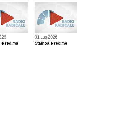
 sec
classe", di Fabriziio Rondolino su La
na moneta", di Paolo Del Debbio su Il
 sec
026
31
2026
Lug
 e regime
Stampa e regime
ludiamoci", di Enrico Cisnetto su Il
 sec
 Corte internazionale, primi passi in Usa", Il
sec
 presidente consigliere", di Cesare
tino, commento del giornalista
 sec
roga al giudice, a rischio il processo SME",