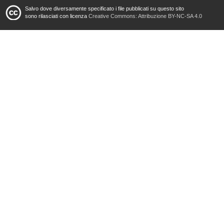
Salvo dove diversamente specificato i file pubblicati su questo sito
sono rilasciati con licenza
Creative Commons: Attribuzione BY-NC-SA 4.0