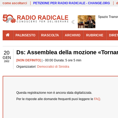
Live
come ascoltarci
PETIZIONE PER RADIO RADICALE - CHANGE.ORG
d
Spazio Trans
PALINSESTO
RIASCOLTA
ARCHIVIO
RUBRICHE
DIRE
Ds: Assemblea della mozione «Tornare 
20
GEN
[NON DEFINITO]
| - 00:00 Durata: 5 ore 5 min
2002
Organizzatori:
Democratici di Sinistra
Questa registrazione non è ancora stata digitalizzata.
Per le risposte alle domande frequenti puoi leggere le
FAQ
.