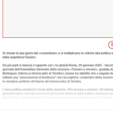
Si chiude la due giorni del «correntone» e si moltiplicano le critiche alla politic
dalla segreteria Fassino.
Da più parti si rilancia il rapporto con i no global.Roma, 20 gennaio 2002 - Seco
giornata dell'Assemblea Generale della mozione «Tornare a vincere», guidata d
Berlinguer, interna ai Democratici di Sinistra.L'assise ha stabilito che a seguito 
istituita una “associazione di tendenza” che raccoglierà i sostenitori della mozi
le iniziative politiche all'interno dei Democratici di Sinistra.
L’area
politica manterrà il nome della mozione «Per tornare a vincere» Gli interv
giornata hanno marcato ancora di più la forte distanza dalla politica espressa dal
dopo Pesaro, contestando in più occasioni la posizione espressa ieri dal segret
da soli”Non sono piaciute in particolare le frasi di Fassino su Berlusconi che inc
consensi.