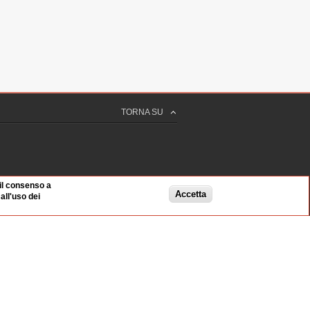
 sec
 sec
TORNA SU
sec
 il consenso a
Accetta
ll'uso dei
 sec
 sec