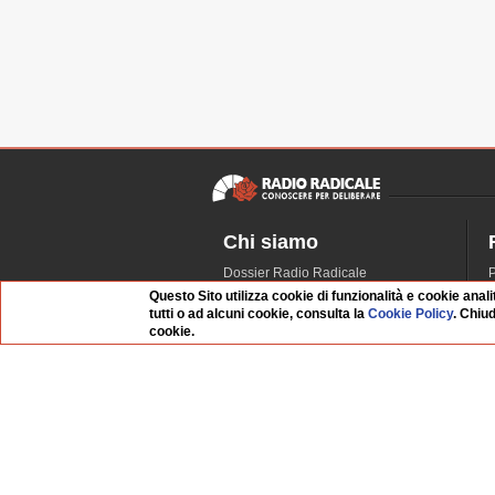
Chi siamo
Dossier Radio Radicale
P
Questo Sito utilizza cookie di funzionalità e cookie anali
Questo sito
R
tutti o ad alcuni cookie, consulta la
Cookie Policy
. Chiu
L'Archivio
D
cookie.
Redazione
La musica da Requiem
I
Infrastruttura informatica
S
Contattaci
Dati societari
Whistleblowing
FAQ