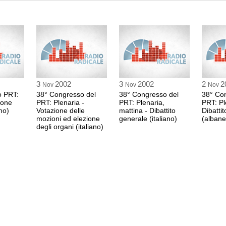
0:32 Durata: 15 min 3
Arnold Trebach
0:47 Durata: 2 min 15
Antonella Spolaor 
0:50 Durata: 17 min 1
3
2002
3
2002
2
2
Nov
Nov
Nov
o PRT:
38° Congresso del
38° Congresso del
38° Co
ione
PRT: Plenaria -
PRT: Plenaria,
PRT: Pl
Arnold Trebach
ano)
Votazione delle
mattina - Dibattito
Dibatti
mozioni ed elezione
generale (italiano)
(albane
1:07 Durata: 1 min 30
degli organi (italiano)
Fabrizio Argonauta
1:08 Durata: 9 min 43
Khady Koita, Presid
(Senegal)
1:18 Durata: 2 min 27