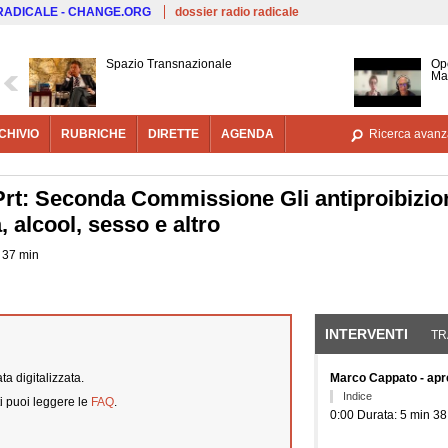
Salta al contenuto principale
 RADICALE - CHANGE.ORG
dossier radio radicale
Spazio Transnazionale
Ope
Mar
CHIVIO
RUBRICHE
DIRETTE
AGENDA
Ricerca avanz
rt: Seconda Commissione Gli antiproibizion
 alcool, sesso e altro
e 37 min
INTERVENTI
(SCHE
TR
a digitalizzata.
Marco Cappato - apre
Indice
i puoi leggere le
FAQ
.
0:00 Durata: 5 min 38