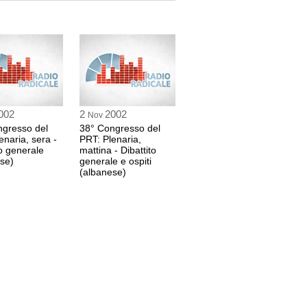
8 sec
 sec
Dentamaro
5 sec
002
2
2002
Nov
ngresso del
38° Congresso del
enaria, sera -
PRT: Plenaria,
to generale
mattina - Dibattito
se)
generale e ospiti
 sec
(albanese)
 sec
ente "European Network against FGM,
 sec