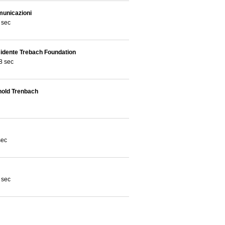
municazioni
 sec
sidente Trebach Foundation
8 sec
nold Trenbach
sec
 sec
re del Centro per lo studio dell’attività
 Mosca (RGGU)