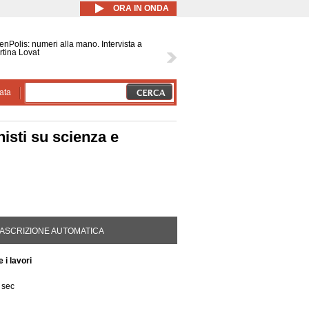
ORA IN ONDA
nPolis: numeri alla mano. Intervista a
tina Lovat
ata
isti su scienza e
DA ATTIVA)
ASCRIZIONE AUTOMATICA
 i lavori
 sec