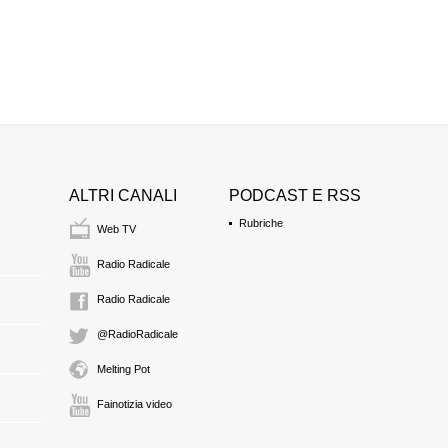
Rita Bernardini
1:21 Durata: 9 min 30
Jack Cole
1:30 Durata: 13 min 3
Armando Crocicchio
1:44 Durata: 9 min 27
ALTRI CANALI
PODCAST E RSS
Rubriche
Web TV
Dale Gieringer, Drug
Radio Radicale
1:53 Durata: 10 min 4
Radio Radicale
Arnold Trebach e M
@RadioRadicale
2:04 Durata: 1 min 28
Melting Pot
Fainotizia video
Marco Perduca e Ma
2:05 Durata: 2 min 8 