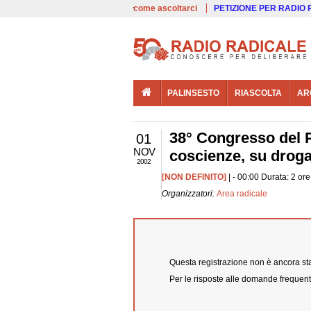
00:00
Live
come ascoltarci
PETIZIONE PER RADIO
PALINSESTO
RIASCOLTA
AR
38° Congresso del P
01
NOV
coscienze, su droga,
2002
[NON DEFINITO]
| - 00:00 Durata: 2 or
Organizzatori:
Area radicale
Questa registrazione non è ancora stat
Per le risposte alle domande frequent