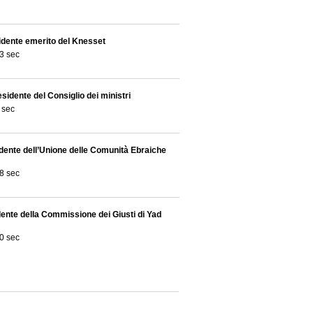
dente emerito del Knesset
3 sec
esidente del Consiglio dei ministri
 sec
dente dell’Unione delle Comunità Ebraiche
8 sec
ente della Commissione dei Giusti di Yad
0 sec
rettore de Il Messaggero
3 sec