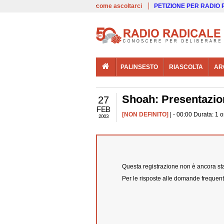
00:00
Live
come ascoltarci
PETIZIONE PER RADIO
PALINSESTO
RIASCOLTA
AR
Shoah: Presentazion
27
FEB
[NON DEFINITO]
| - 00:00 Durata: 1 
2003
Questa registrazione non è ancora stat
Per le risposte alle domande frequent