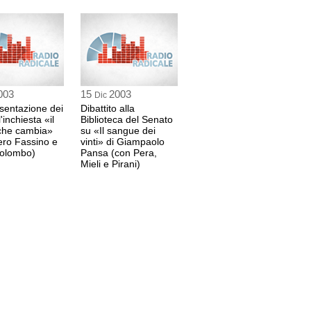
re del libro
7 sec
003
15
2003
Dic
sentazione dei
Dibattito alla
l'inchiesta «il
Biblioteca del Senato
 che cambia»
su «Il sangue dei
ero Fassino e
vinti» di Giampaolo
Colombo)
Pansa (con Pera,
Mieli e Pirani)