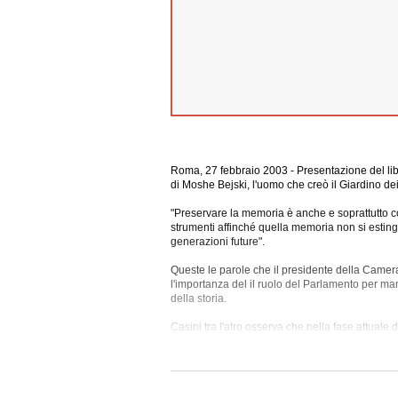
Roma, 27 febbraio 2003 - Presentazione del libro
di Moshe Bejski, l'uomo che creò il Giardino dei 
"Preservare la memoria è anche e soprattutto co
strumenti affinché quella memoria non si estingu
generazioni future".
Queste le parole che il presidente della Camer
l'importanza del il ruolo del Parlamento per ma
della
storia.
Casini tra l'atro osserva che nella fase attuale
si nasconde talvolta dietro "pretestuosi conflitti
per sterilizzarne gli effetti devastanti.
Proprio quando le ragioni della pace sono poste