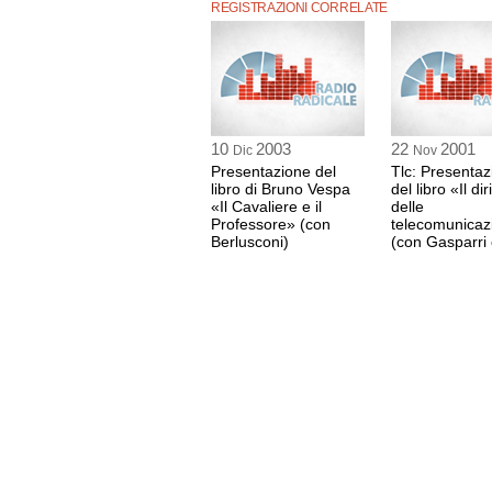
aiutano a guardare con fiducia alle risorse del 
REGISTRAZIONI CORRELATE
che queste ultime possano trovare nuovi spazi 
Silvio Berlusconi ribadisce da parte sua che "la
ha per sempre, ma si deve difendere ogni giorn
Ed anche oggi nel momento in cui si riaffaccia i
sottoposti ad una volontà dittatoriale occorre m
non si ripeta.
10
2003
22
2001
Dic
Nov
Presentazione del
Tlc: Presentaz
libro di Bruno Vespa
del libro «Il dir
«Il Cavaliere e il
delle
Professore» (con
telecomunicaz
Berlusconi)
(con Gasparri 