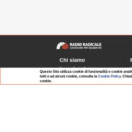
Chi siamo
Dossier Radio Radicale
P
Questo Sito utilizza cookie di funzionalità e cookie anali
Questo sito
R
tutti o ad alcuni cookie, consulta la
Cookie Policy
. Chiu
cookie.
L'Archivio
D
Redazione
La musica da Requiem
I
Infrastruttura informatica
S
Contattaci
Dati societari
Organismo di Vigilanza
Whistleblowing