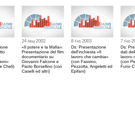
dialogo e della politica, e rafforzano nella speranza
e margini di azione.
Gabriele Nissim, auto
 libertà è l'essenza dell'uomo" e non è un bene che si
1:24 Durata: 13 min 5
o.
l pericolo di una nuova dittatura e ci sono uomini
obilitarsi affinché quello che è successo nel passato
24
2002
8
2003
7
2
Mag
Feb
Feb
ione
«Il potere e la Mafia»:
Ds: Presentazione
Ds: Pre
itto
Presentazione del film
dell'inchiesta «Il
dati del
documentario su
lavoro che cambia»
lavoro
ioni»
Giovanni Falcone e
(con Fassino,
(con Pi
e Cheli)
Paolo Borsellino (con
Pezzotta, Angeletti ed
Furio 
Caselli ed altri)
Epifani)