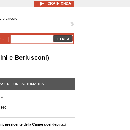
ORA IN ONDA
dio carcere
ata
ini e Berlusconi)
DA ATTIVA)
ASCRIZIONE AUTOMATICA
ina
 sec
ni, presidente della Camera dei deputati