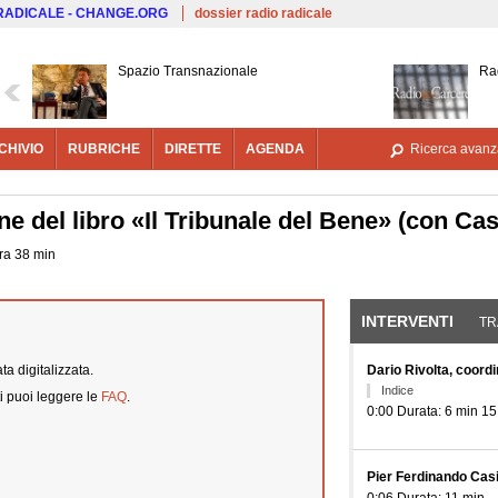
Salta al contenuto principale
 RADICALE - CHANGE.ORG
dossier radio radicale
Spazio Transnazionale
Ra
CHIVIO
RUBRICHE
DIRETTE
AGENDA
Ricerca avanz
e del libro «Il Tribunale del Bene» (con Cas
ora 38 min
INTERVENTI
(SCHE
TR
a digitalizzata.
Dario Rivolta, coord
Indice
i puoi leggere le
FAQ
.
0:00 Durata: 6 min 15
Pier Ferdinando Casi