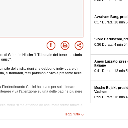
0:06 Durata: 11 min
Avraham Burg, presi
0:17 Durata: 18 min 5
Silvio Berlusconi, pr
0:36 Durata: 4 min 54
 di Gabriele Nissim "Il Tribunale del bene - la storia
giusti".
Amos Luzzato, presi
Italiane
mpito delle istituzioni che debbono individuare gli
0:41 Durata: 13 min 5
a, si tramandi, resti patrimonio vivo e presente nelle
a Pierferdinando Casini ha usato per sottolineare
Moshe Bejski, presid
ntenere viva l'attenzione su una delle pagine più nere
Vashem
0:55 Durata: 16 min 4
 della storia "il male" tende ad assumere forme nuove e
 tra civiltà", e rende arduo trovare gli strumenti adeguati
Paolo Gambescia, di
leggi tutto
1:11 Durata: 12 min 3
 in discussione - prosegue Casini - le opere dei giusti