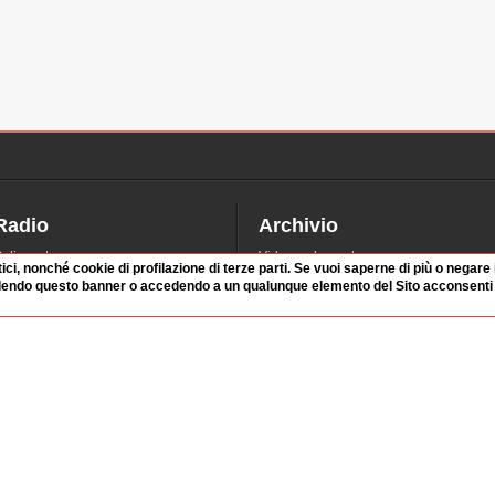
Radio
Archivio
alinsesto
Videoparlamento
tici, nonché cookie di profilazione di terze parti. Se vuoi saperne di più o negare
iascolta
Istituzioni
dendo questo banner o accedendo a un qualunque elemento del Sito acconsenti a
irette
Dibattiti
Rubriche
Manifestazioni
nterviste
Radicali
tatistiche audio/video