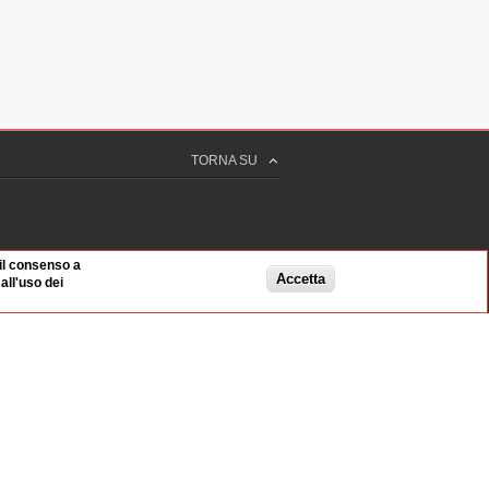
TORNA SU
 il consenso a
Accetta
ll'uso dei