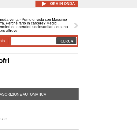
ORA IN ONDA
nuda verità - Punto di vista con Massimo
ra. Perché farlo in carcere? Medici,
ermieri ed operatori sociosanitari cercano
oro altrove
ata
ofri
DA ATTIVA)
ASCRIZIONE AUTOMATICA
 sec