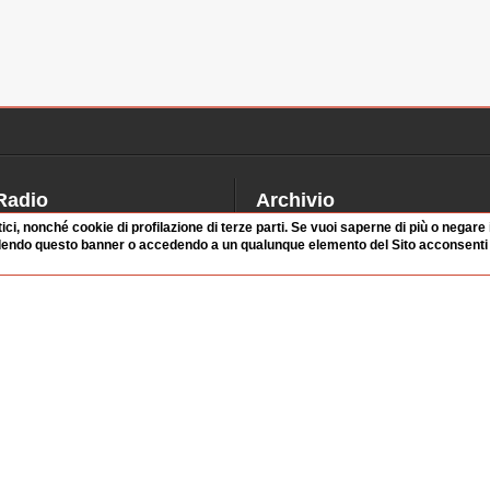
Radio
Archivio
tici, nonché cookie di profilazione di terze parti. Se vuoi saperne di più o negare
alinsesto
Videoparlamento
dendo questo banner o accedendo a un qualunque elemento del Sito acconsenti a
iascolta
Istituzioni
irette
Dibattiti
Rubriche
Manifestazioni
nterviste
Radicali
tatistiche audio/video