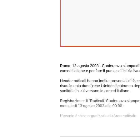
Roma, 13 agosto 2003 - Conferenza stampa di Ra
carceri italiane e per fare il punto sull’iniziativ
I leader radicali hanno inoltre presentato il fac-
risarcimento danni) che i detenuti potranno depo
sanitarie in cui versano le carceri italiane.
Registrazione di "Radicali: Conferenza stampa su
mercoledì 13 agosto 2003 alle 00:00.
L'evento è stato
organizzato da Area radicale.
La registrazione ha una durata di 1 ora e 1 min