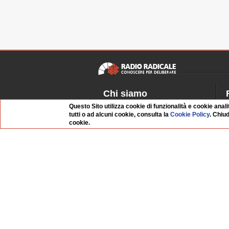
Chi siamo
Questo Sito utilizza cookie di funzionalità e cookie anali
Dossier Radio Radicale
P
tutti o ad alcuni cookie, consulta la
Cookie Policy
. Chiu
Questo sito
R
cookie.
L'Archivio
D
Redazione
La musica da Requiem
I
Infrastruttura informatica
S
Contattaci
Dati societari
Whistleblowing
FAQ