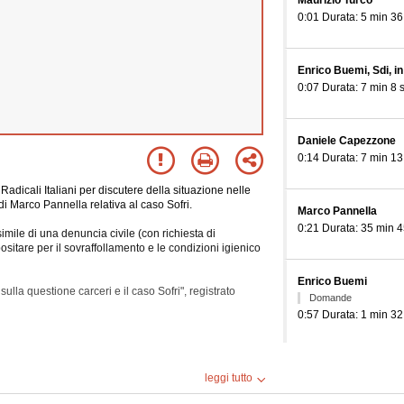
Maurizio Turco
0:01 Durata: 5 min 36
Enrico Buemi, Sdi, i
0:07 Durata: 7 min 8 
Daniele Capezzone
0:14 Durata: 7 min 13
dicali Italiani per discutere della situazione nelle
a di Marco Pannella relativa al caso Sofri.
Marco Pannella
0:21 Durata: 35 min 4
simile di una denuncia civile (con richiesta di
sitare per il sovraffollamento e le condizioni igienico
Enrico Buemi
lla questione carceri e il caso Sofri", registrato
Domande
0:57 Durata: 1 min 32
uto.
Daniele Capezzone
leggi tutto
0:58 Durata: 2 min 28