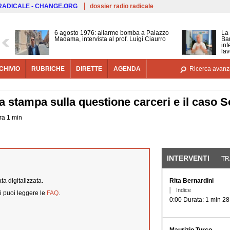
Salta al contenuto principale
 RADICALE - CHANGE.ORG
dossier radio radicale
6 agosto 1976: allarme bomba a Palazzo
La 
Madama, intervista al prof. Luigi Ciaurro
Bar
inf
lav
CHIVIO
RUBRICHE
DIRETTE
AGENDA
Ricerca avanz
 stampa sulla questione carceri e il caso S
ora 1 min
INTERVENTI
(SCHE
TR
a digitalizzata.
Rita Bernardini
Indice
i puoi leggere le
FAQ
.
0:00 Durata: 1 min 28