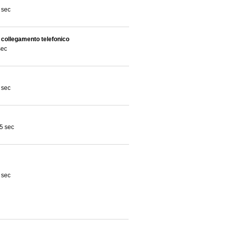
 sec
n collegamento telefonico
sec
 sec
5 sec
 sec
 sec