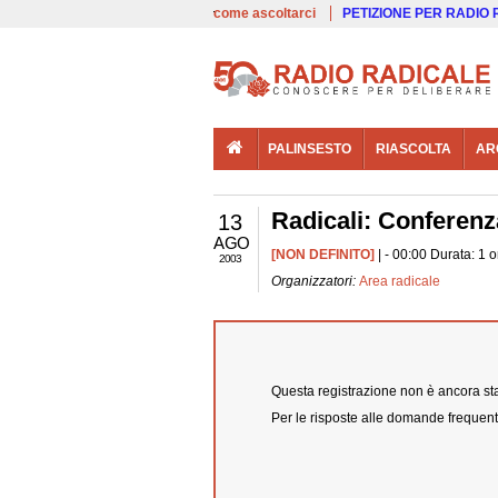
00:00
Live
come ascoltarci
PETIZIONE PER RADIO
PALINSESTO
RIASCOLTA
AR
Radicali: Conferenza
13
AGO
[NON DEFINITO]
| - 00:00 Durata: 1 
2003
Organizzatori:
Area radicale
Questa registrazione non è ancora stat
Per le risposte alle domande frequent