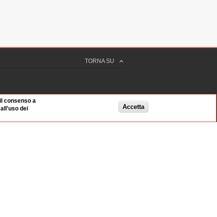
TORNA SU
 il consenso a
Accetta
ll'uso dei