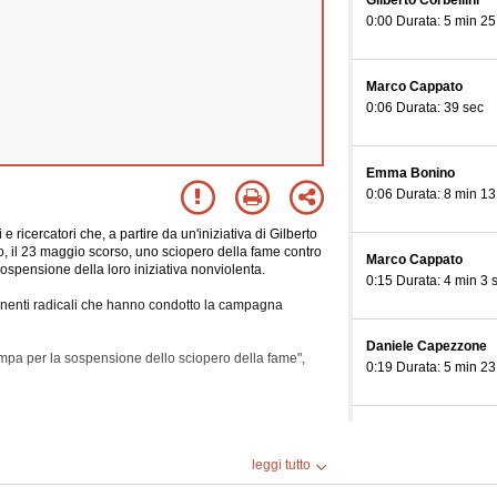
Gilberto Corbellini
0:00 Durata: 5 min 25
Marco Cappato
0:06 Durata: 39 sec
Emma Bonino
0:06 Durata: 8 min 13
ricercatori che, a partire da un'iniziativa di Gilberto
o, il 23 maggio scorso, uno sciopero della fame contro
Marco Cappato
spensione della loro iniziativa nonviolenta.
0:15 Durata: 4 min 3 
nenti radicali che hanno condotto la campagna
Daniele Capezzone
pa per la sospensione dello sciopero della fame",
0:19 Durata: 5 min 23
Rita Bernardini
0:24 Durata: 6 min 26
leggi tutto