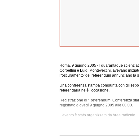
Roma, 9 giugno 2005 - I quarantadue scienziati e 
Corbellini e Luigi Montevecchi, avevano iniziat
l''oscuramento' dei referendum annunciano la so
Una conferenza stampa congiunta con gli espo
referendaria ne è l'occasione.
Registrazione di "Referendum. Conferenza stam
registrato giovedì 9 giugno 2005 alle 00:00.
L'evento è stato organizzato da Area
radicale.
La registrazione ha una durata di 31 minuti.