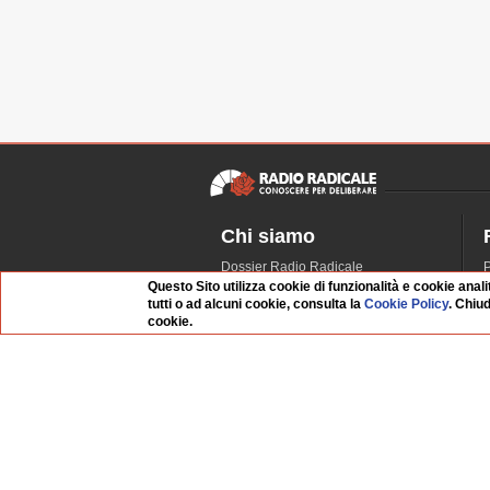
Chi siamo
Dossier Radio Radicale
P
Questo Sito utilizza cookie di funzionalità e cookie anali
Questo sito
R
tutti o ad alcuni cookie, consulta la
Cookie Policy
. Chiu
L'Archivio
D
cookie.
Redazione
La musica da Requiem
I
Infrastruttura informatica
S
Contattaci
Dati societari
Organismo di Vigilanza
Whistleblowing