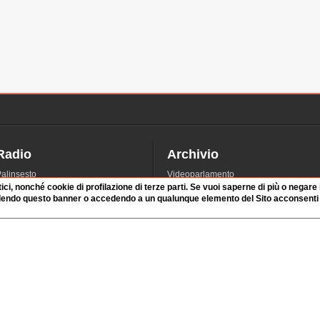
Radio
Archivio
alinsesto
Videoparlamento
tici, nonché cookie di profilazione di terze parti. Se vuoi saperne di più o negare
iascolta
Istituzioni
dendo questo banner o accedendo a un qualunque elemento del Sito acconsenti a
irette
Dibattiti
Rubriche
Manifestazioni
nterviste
Radicali
tatistiche audio/video