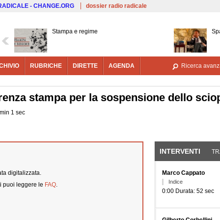
Salta al contenuto principale
 RADICALE - CHANGE.ORG
dossier radio radicale
Stampa e regime
Sp
CHIVIO
RUBRICHE
DIRETTE
AGENDA
Ricerca avanz
enza stampa per la sospensione dello sciop
 min 1 sec
INTERVENTI
(SCHE
TR
a digitalizzata.
Marco Cappato
Indice
i puoi leggere le
FAQ
.
0:00 Durata: 52 sec