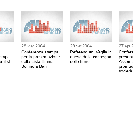
28
2004
29
2004
27
Mag
Set
Apr
Conferenza stampa
Referendum. Veglia in
Confere
tampa
per la presentazione
attesa della consegna
present
 il sì
della Lista Emma
delle firme
Assemb
Bonino a Bari
promuo
società