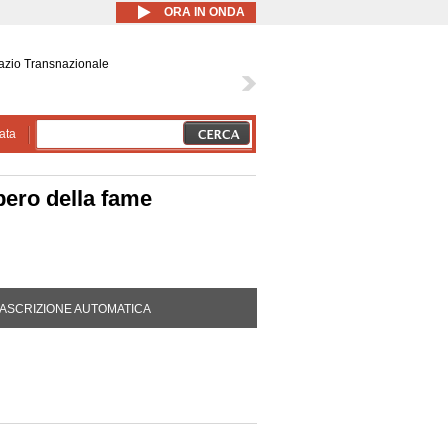
ORA IN ONDA
azio Transnazionale
ata
ero della fame
DA ATTIVA)
ASCRIZIONE AUTOMATICA