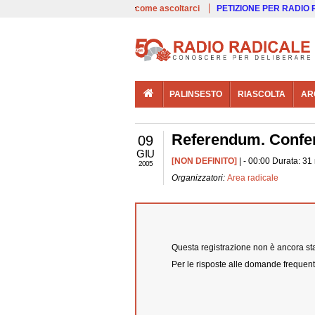
00:00
Live
come ascoltarci
PETIZIONE PER RADIO
PALINSESTO
RIASCOLTA
AR
Referendum. Confer
09
GIU
[NON DEFINITO]
| - 00:00 Durata: 31
2005
Organizzatori:
Area radicale
Questa registrazione non è ancora stat
Per le risposte alle domande frequent