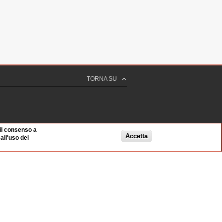
TORNA SU
 il consenso a
Accetta
ll'uso dei