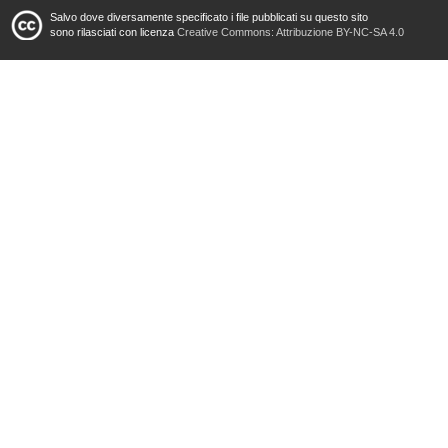
Salvo dove diversamente specificato i file pubblicati su questo sito
sono rilasciati con licenza
Creative Commons: Attribuzione BY-NC-SA 4.0