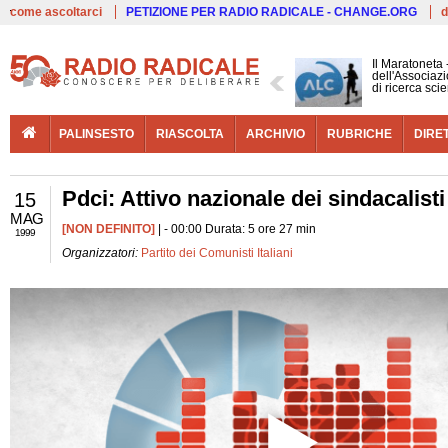
Live
come ascoltarci
PETIZIONE PER RADIO RADICALE - CHANGE.ORG
d
Il Maratoneta
dell'Associazi
di ricerca scie
PALINSESTO
RIASCOLTA
ARCHIVIO
RUBRICHE
DIRE
Pdci: Attivo nazionale dei sindacalisti 
15
MAG
[NON DEFINITO]
| - 00:00 Durata: 5 ore 27 min
1999
Organizzatori:
Partito dei Comunisti Italiani