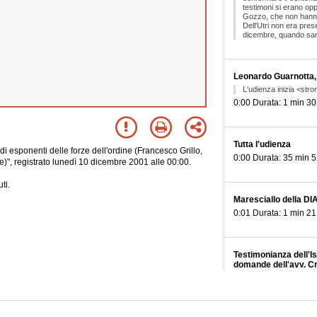
testimoni si erano opp
Gozzo, che non hanno
Dell'Utri non era prese
dicembre, quando saran
Leonardo Guarnotta, 
L'udienza inizia <stro
0:00 Durata: 1 min 30
Tutta l'udienza
di esponenti delle forze dell'ordine (Francesco Grillo,
0:00 Durata: 35 min 5
e)", registrato lunedì 10 dicembre 2001 alle 00:00.
ti.
Maresciallo della DIA
0:01 Durata: 1 min 21
Testimonianza dell'Is
domande dell'avv. Cri
termine il Presidente 
relazioni
0:03 Durata: 6 min 26