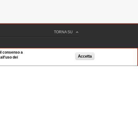
TORNA SU
 il consenso a
Accetta
ll'uso dei