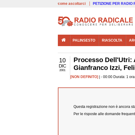
00:00
Live
come ascoltarci
PETIZIONE PER RADIO
PALINSESTO
RIASCOLTA
AR
Processo Dell'Utri: 
10
DIC
Gianfranco Izzi, Fel
2001
[NON DEFINITO]
| - 00:00 Durata: 1 or
Questa registrazione non è ancora stat
Per le risposte alle domande frequent