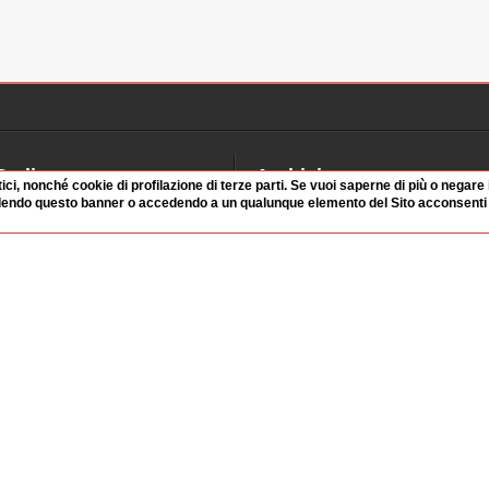
Radio
Archivio
tici, nonché cookie di profilazione di terze parti. Se vuoi saperne di più o negare
dendo questo banner o accedendo a un qualunque elemento del Sito acconsenti a
alinsesto
Videoparlamento
iascolta
Istituzioni
irette
Dibattiti
Rubriche
Manifestazioni
nterviste
Radicali
tatistiche audio/video