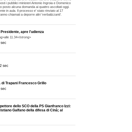
osti i pubblici ministeri Antonio Ingroia e Domenico
 posto alcuna domanda ai quattro ascoltati oggi.
nte in aula. Il processo e' stato rinviato al 17
no chiamati a deporre altri 'verbalizzanti'.
Presidente, apre l'udienza
ng>alle 11.34</strong>
 sec
2 sec
 di Trapani Francesco Grillo
 sec
pettore dello SCO della PS Gianfranco Izzi:
stiano Galfano della difesa di Cinà; al
dispone l'acquisizione di alcuni atti e
 sec