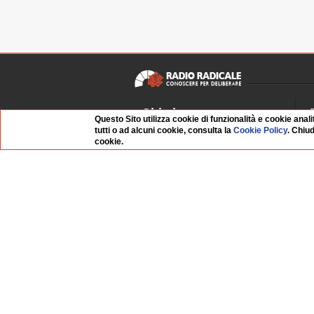
Chi siamo
Questo Sito utilizza cookie di funzionalità e cookie anali
tutti o ad alcuni cookie, consulta la
Cookie Policy
. Chiu
Dossier Radio Radicale
P
cookie.
Questo sito
R
L'Archivio
D
Redazione
La musica da Requiem
I
Infrastruttura informatica
S
Contattaci
Dati societari
Organismo di Vigilanza
Whistleblowing
FAQ