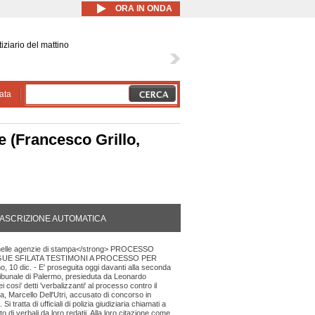
ORA IN ONDA
iziario del mattino
ata
e (Francesco Grillo,
DA ATTIVA)
ASCRIZIONE AUTOMATICA
 nelle agenzie di stampa</strong> PROCESSO
GUE SFILATA TESTIMONI A PROCESSO PER
, 10 dic. - E' proseguita oggi davanti alla seconda
ibunale di Palermo, presieduta da Leonardo
i cosi' detti 'verbalizzanti' al processo contro il
ia, Marcello Dell'Utri, accusato di concorso in
 tratta di ufficiali di polizia giudiziaria chiamati a
o di verbali da loro redatii. Alla loro citazione come