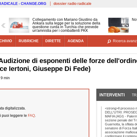
Salta al contenuto principale
 RADICALE - CHANGE.ORG
dossier radio radicale
Collegamento con Mariano Giustino da
Not
Ankara sulla legge per la soluzione della
questione curda in Turchia che prevede
un'amnistia per i combattenti PKK
CHIVIO
RUBRICHE
DIRETTE
AGENDA
Ricerca avanz
Audizione di esponenti delle forze dell'ordin
ice Iertoni, Giuseppe Di Fede)
a 9 min
INTERVENTI
(SCHE
TR
a digitalizzata.
<strong>Il processo
DELL'UTRI: PROSE
i puoi leggere le
FAQ
.
MAFIA (AGI) - Palermo
sezione penale del Tr
Guarnotta, la sfilata de
senatore di Forza Ital
associazione mafiosa. Si
confermare il contenut