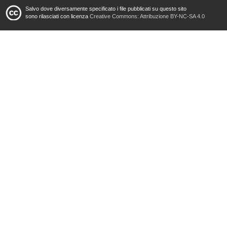
Salvo dove diversamente specificato i file pubblicati su questo sito
sono rilasciati con licenza
Creative Commons: Attribuzione BY-NC-SA 4.0