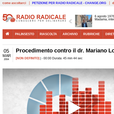
Live
come ascoltarci
PETIZIONE PER RADIO RADICALE - CHANGE.ORG
d
6 agosto 1976
Madama, interv
PALINSESTO
RIASCOLTA
ARCHIVIO
RUBRICHE
DIRE
Procedimento contro il dr. Mariano 
05
MAR
[NON DEFINITO]
| - 00:00 Durata: 45 min 44 sec
2004