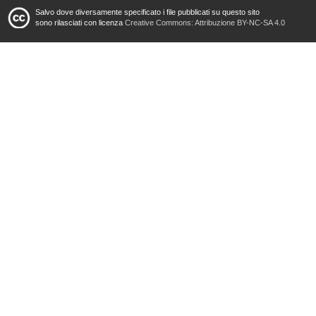
Salvo dove diversamente specificato i file pubblicati su questo sito
sono rilasciati con licenza
Creative Commons: Attribuzione BY-NC-SA 4.0