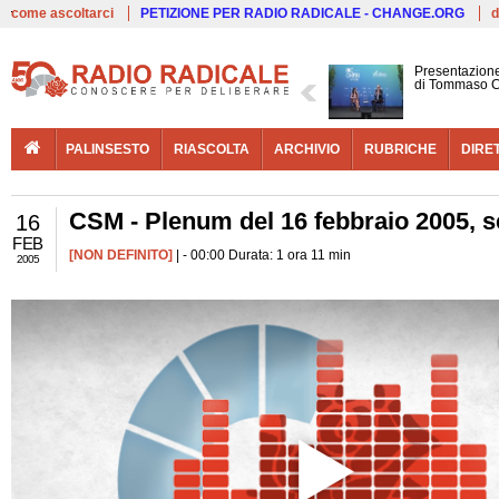
Live
come ascoltarci
PETIZIONE PER RADIO RADICALE - CHANGE.ORG
d
Presentazione
di Tommaso C
PALINSESTO
RIASCOLTA
ARCHIVIO
RUBRICHE
DIRE
CSM - Plenum del 16 febbraio 2005, s
16
FEB
[NON DEFINITO]
| - 00:00 Durata: 1 ora 11 min
2005