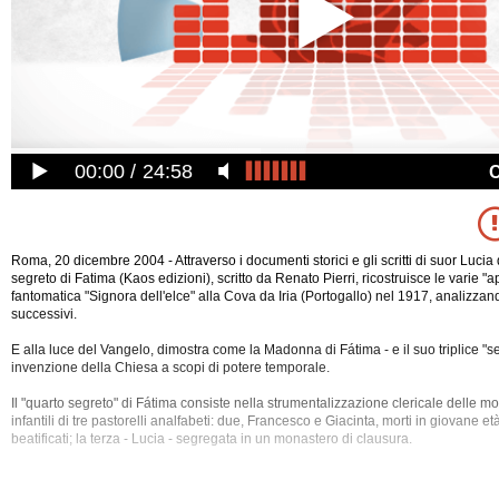
00:00
24:58
Roma, 20 dicembre 2004 - Attraverso i documenti storici e gli scritti di suor Lucia 
segreto di Fatima (Kaos edizioni), scritto da Renato Pierri, ricostruisce le varie "a
fantomatica "Signora dell'elce" alla Cova da Iria (Portogallo) nel 1917, analizzando
successivi.
E alla luce del Vangelo, dimostra come la Madonna di Fátima - e il suo triplice "se
invenzione della Chiesa a scopi di potere temporale.
Il "quarto segreto" di Fátima consiste nella strumentalizzazione clericale delle m
infantili di tre
pastorelli analfabeti: due, Francesco e Giacinta, morti in giovane e
beatificati; la terza - Lucia - segregata in un monastero di clausura.
Ne abbiamo parlato con l'autore.