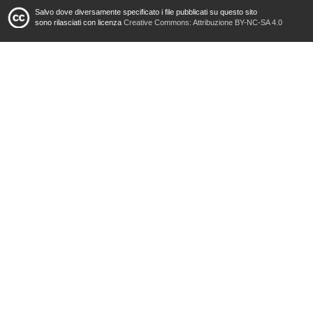
Salvo dove diversamente specificato i file pubblicati su questo sito
sono rilasciati con licenza
Creative Commons: Attribuzione BY-NC-SA 4.0