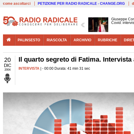
Live
come ascoltarci
PETIZIONE PER RADIO RADICALE - CHANGE.ORG
d
Giuseppe Con
Covid: interv
PALINSESTO
RIASCOLTA
ARCHIVIO
RUBRICHE
DIRE
Il quarto segreto di Fatima. Intervista
20
DIC
INTERVISTA
| - 00:00 Durata: 41 min 31 sec
2004