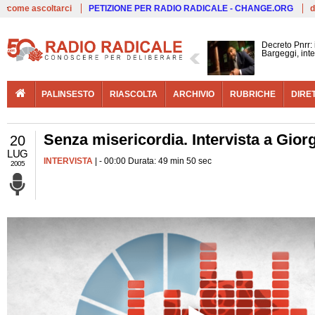
Live
come ascoltarci
PETIZIONE PER RADIO RADICALE - CHANGE.ORG
d
Decreto Pnrr:
Bargeggi, inte
PALINSESTO
RIASCOLTA
ARCHIVIO
RUBRICHE
DIRE
Senza misericordia. Intervista a Gior
20
LUG
INTERVISTA
| - 00:00 Durata: 49 min 50 sec
2005