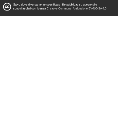
Salvo dove diversamente specificato i file pubblicati su questo sito
sono rilasciati con licenza
Creative Commons: Attribuzione BY-NC-SA 4.0