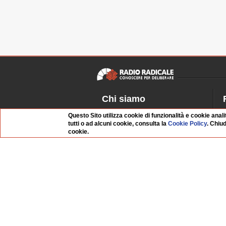
Chi siamo
Dossier Radio Radicale
P
Questo Sito utilizza cookie di funzionalità e cookie anali
tutti o ad alcuni cookie, consulta la
Cookie Policy
. Chiu
Questo sito
R
cookie.
L'Archivio
D
Redazione
La musica da Requiem
I
Infrastruttura informatica
S
Contattaci
Dati societari
Organismo di Vigilanza
Whistleblowing
FAQ