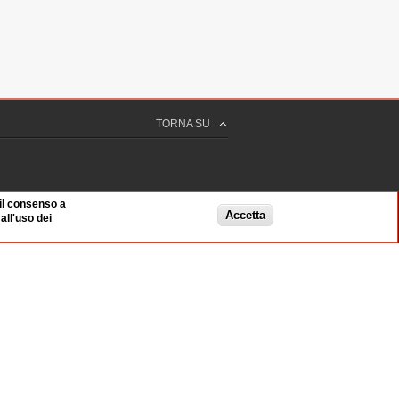
TORNA SU
 il consenso a
Accetta
ll'uso dei