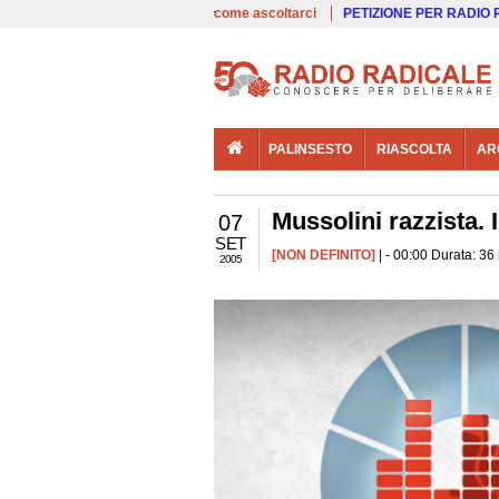
00:00
Live
come ascoltarci
PETIZIONE PER RADIO
PALINSESTO
RIASCOLTA
AR
Mussolini razzista. 
07
SET
[NON DEFINITO]
| - 00:00 Durata: 36
2005