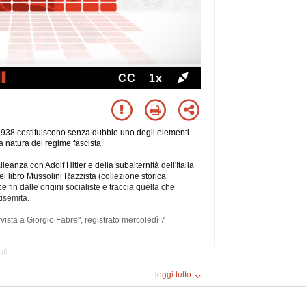
CC
1x
1938 costituiscono senza dubbio uno degli elementi
a natura del regime fascista.
leanza con Adolf Hitler e della subalternità dell'Italia
l libro Mussolini Razzista (collezione storica
 fin dalle origini socialiste e traccia quella che
isemita.
rvista a Giorgio
Fabre", registrato mercoledì 7
ti.
leggi tutto