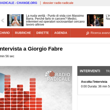
Salta al contenuto principale
 RADICALE - CHANGE.ORG
dossier radio radicale
La nuda verità - Punto di vista con Massimo
L'i
Barra. Perché farlo in carcere? Medici,
Nap
infermieri ed operatori sociosanitari cercano
lavoro altrove
CHIVIO
RUBRICHE
DIRETTE
AGENDA
Ricerca avanz
Intervista a Giorgio Fabre
 min 56 sec
INTERVENTI
(SCHE
TR
Ascolta l'intervista
0:00 Durata: 36 min 5