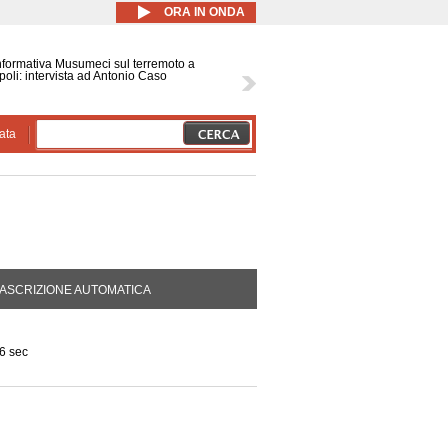
ORA IN ONDA
nformativa Musumeci sul terremoto a
oli: intervista ad Antonio Caso
ata
DA ATTIVA)
ASCRIZIONE AUTOMATICA
6 sec