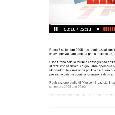
00:16
22:13
Roma 7 settembre 2005 - Le leggi razziali del 
chiave per valutare, ancora prima delle colpe, l
Esse furono solo la terribile conseguenza dell'al
al razzismo nazista? Giorgio Fabre ripercorre ne
Mondadori) la formazione politica del futuro duce
possiamo definire come la formazione di un ant
Registrazione audio di "Mussolini razzista. Inte
settembre 2005 alle 00:00.
La registrazione audio ha una durata di 36 minu