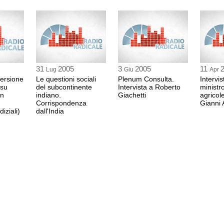
31
2005
3
2005
11
Lug
Giu
Apr
ersione
Le questioni sociali
Plenum Consulta.
Intervis
 su
del subcontinente
Intervista a Roberto
ministro
in
indiano.
Giachetti
agricole
Corrispondenza
Gianni
iziali)
dall'India