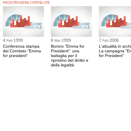
Nel corso di questo appuntamento vennero analizzati i comportamenti dei mezzi 
REGISTRAZIONI CORRELATE
confronti di questa iniziativa.
4
1999
6
1999
7
2006
Feb
Mar
Feb
Conferenza stampa
Bonino "Emma for
L'attualità in arch
del Comitato "Emma
President": una
La campagna "
for president"
battaglia per il
for President"
ripristino del diritto e
della legalità