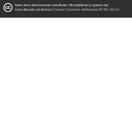
Salvo dove diversamente specificato i file pubblicati su questo sito
sono rilasciati con licenza
Creative Commons: Attribuzione BY-NC-SA 4.0