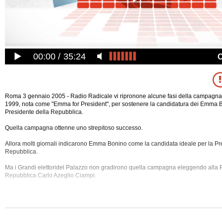
00:00
35:24
Roma 3 gennaio 2005 - Radio Radicale vi ripronone alcune fasi della campagna
1999, nota come "Emma for President", per sostenere la candidatura dei Emma
Presidente della Repubblica.
Quella campagna ottenne uno strepitoso successo.
Allora molti giornali indicarono Emma Bonino come la candidata ideale per la Pr
Repubblica.
Ma i Grandi elettoridel Palazzo non gradirono quella campagna eleggendo alla 
Repubblica Carlo Azeglio Ciampi.
In questa trasmissione vi proporremo la conferenza che si svolse il 25 maggio d
presso la libera
università della Comunicazione con il professor Gianpaolo Fabr
Bonino e Anna Autorino (Comitato 'Emma for President').