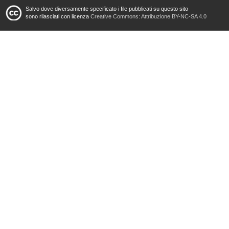
Salvo dove diversamente specificato i file pubblicati su questo sito
sono rilasciati con licenza
Creative Commons: Attribuzione BY-NC-SA 4.0