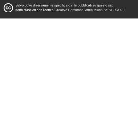
Salvo dove diversamente specificato i file pubblicati su questo sito
sono rilasciati con licenza
Creative Commons: Attribuzione BY-NC-SA 4.0