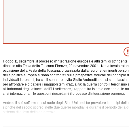
Il dopo 11 settembre, il processo d'integrazione europea e altri temi di stringente a
dibattito alla Festa della Toscana.Firenze, 29 novembre 2001 - Nella tavola roton
occasione della Festa della Toscana, organizzata dalla regione, eminenti person
della politica europea si sono confrontati sulle prospettive storiche del principio d
individuali.I presenti, tra cui il senatore a vita Giulio Andreotti, non si sono lasciat
per affrontare e dibattere i maggiori temi d'attualità: la guerra contro il terrorismo
s
all'indomani degli attacchi dell'11 settembre, i rapporti tra islam e occidente, le r
crisi internazionali, le questioni riguardanti il processo d'integrazione europea.
Andreotti si è soffermato sul ruolo degli Stati Uniti nel far prevalere i principi della 
storiche del secolo scorso: nelle due guerre mondiali e durante il periodo della gu
sistema di difesa della deterrenza.
Il senatore ha poi invitato a non commettere l'errore di identificare il contrasto n
con un contrasto Cristianesimo - Islam.Guntis Ulmanis, ex presidente lettone, ha 