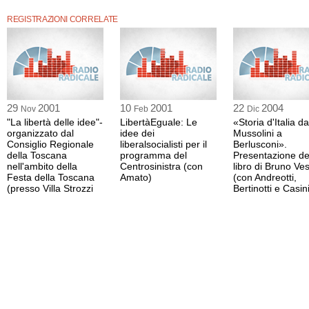
suo paese ha saputo vivere pacificamente, nel rispetto delle diverse culture e con
conservando tramite la cultura la propria identità nazionale.
REGISTRAZIONI CORRELATE
29
2001
10
2001
22
2004
Nov
Feb
Dic
"La libertà delle idee"-
LibertàEguale: Le
«Storia d'Italia da
organizzato dal
idee dei
Mussolini a
Consiglio Regionale
liberalsocialisti per il
Berlusconi».
della Toscana
programma del
Presentazione de
nell'ambito della
Centrosinistra (con
libro di Bruno Ve
Festa della Toscana
Amato)
(con Andreotti,
(presso Villa Strozzi
Bertinotti e Casin