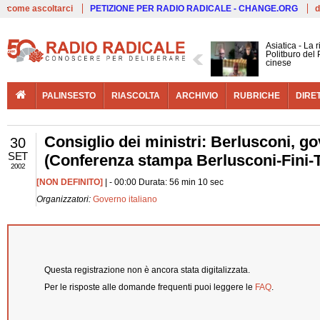
Live
come ascoltarci
PETIZIONE PER RADIO RADICALE - CHANGE.ORG
d
Asiatica - La 
Politburo del 
cinese
PALINSESTO
RIASCOLTA
ARCHIVIO
RUBRICHE
DIRE
Consiglio dei ministri: Berlusconi, 
30
SET
(Conferenza stampa Berlusconi-Fini-
2002
[NON DEFINITO]
| - 00:00 Durata: 56 min 10 sec
Organizzatori:
Governo italiano
Questa registrazione non è ancora stata digitalizzata.
Per le risposte alle domande frequenti puoi leggere le
FAQ
.