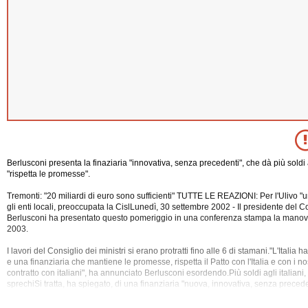
Berlusconi presenta la finaziaria "innovativa, senza precedenti", che dà più soldi 
"rispetta le promesse".
Tremonti: "20 miliardi di euro sono sufficienti" TUTTE LE REAZIONI: Per l'Ulivo "una
gli enti locali, preoccupata la CislLunedì, 30 settembre 2002 - Il presidente del Co
Berlusconi ha presentato questo pomeriggio in una conferenza stampa la manovra
2003.
I lavori del Consiglio dei ministri si erano protratti fino alle 6 di stamani."L'Italia 
e una finanziaria che mantiene le promesse, rispetta il
Patto con l'Italia e con i nos
contratto con italiani", ha annunciato Berlusconi esordendo.Più soldi agli italian
sprechiSi tratta, ha spiegato, di una finanziaria "nuova, innovativa, senza precede
non solo non mette le mani in tasca agli italiani, ma lascia più soldi nelle mani de
che possano consumare di più e procurare alle aziende possibilità di produrre di 