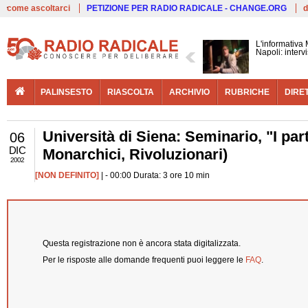
Live
come ascoltarci
PETIZIONE PER RADIO RADICALE - CHANGE.ORG
d
L'informativa
Napoli: interv
PALINSESTO
RIASCOLTA
ARCHIVIO
RUBRICHE
DIRE
Università di Siena: Seminario, "I parti
06
DIC
Monarchici, Rivoluzionari)
2002
[NON DEFINITO]
| - 00:00 Durata: 3 ore 10 min
Questa registrazione non è ancora stata digitalizzata.
Per le risposte alle domande frequenti puoi leggere le
FAQ
.