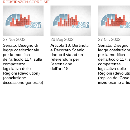
quella dell'"opinione pubblica pacifista", "rinasce l'avversario dell'impero, l'avver
REGISTRAZIONI CORRELATE
alimentatosi con la critica alla globalizzazione", è tornata inoltre, ha osservato, "
della disobbedienza", con "la pratica dell'obiettivo" e "una nuova capacità di inci
leader comunista è certo: Bush farà la guerra comunque, qualunque cosa faccia
ragioni imperali, per il controllo del petrolio", ma anche "per controllo del mondo"
Dunque, l'obiettivo deve essere quello dello "sciopero generale europeo contro la
senso, il referendum per l'estensione dell'articolo 18 "è figlio di questo cambia
essere portatore di "un primo risultato per il movimento".
27
2002
29
2002
27
2002
Nov
Mag
Nov
Senato: Disegno di
Articolo 18: Bertinotti
Senato: Disegno 
"Nella pancia della società italiana è cresciuta l'idea che questo deve essere un 
legge costituzionale
e Pecoraro Scanio
legge costituzion
per tutti", ha detto Bertinotti, sottolineando, in conclusione, la necessità di mirare
per la modifica
danno il via ad un
per la modifica
definito la "rigidità del diritto", una "diga" di diritti oltre la quale il "padrone" no
dell'articolo 117, sulla
referendum per
dell'articolo 117, 
"base di civiltà del lavoro".
competenza
l'estensione
competenza
legislativa delle
dell'art.18
legislativa delle
Regioni (devolution)
Regioni (devoluti
(conclusione
(replica del Gove
discussione generale)
inizio esame artic