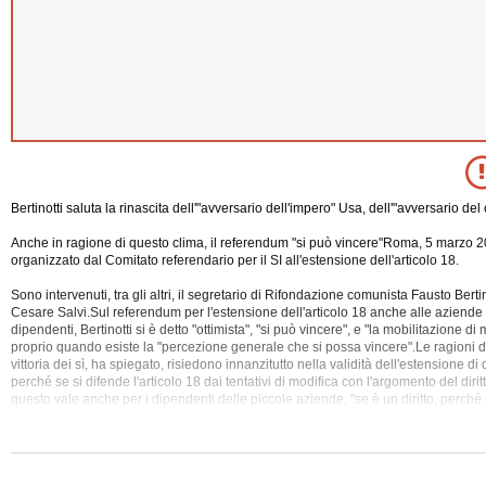
Bertinotti saluta la rinascita dell'"avversario dell'impero" Usa, dell'"avversario del
Anche in ragione di questo clima, il referendum "si può vincere"Roma, 5 marzo 20
organizzato dal Comitato referendario per il SI all'estensione dell'articolo 18.
Sono intervenuti, tra gli altri, il segretario di Rifondazione comunista Fausto Berti
Cesare Salvi.Sul referendum per l'estensione dell'articolo 18 anche alle aziend
dipendenti, Bertinotti si è detto "ottimista", "si può vincere", e "la mobilitazione di
proprio
quando esiste la "percezione generale che si possa vincere".Le ragioni del
vittoria dei sì, ha spiegato, risiedono innanzitutto nella validità dell'estensione di q
perché se si difende l'articolo 18 dai tentativi di modifica con l'argomento del diritt
questo vale anche per i dipendenti delle piccole aziende, "se è un diritto, perch
tutti?", si è chiesto.Ma "si può vincere" anche per il contesto generale, per il clim
cambiando il mondo".
Questa l'analisi di Bertinotti: alla grande potenza Usa si contrappone ora un'altr