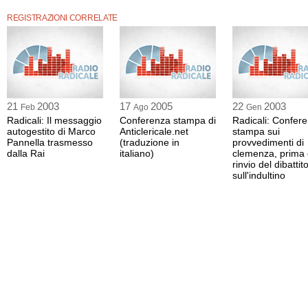
Domani, conclude Capezzone, i pacifisti manifesteranno contro la guerra mentre 
gioiscono.
REGISTRAZIONI CORRELATE
21
2003
17
2005
22
2003
Feb
Ago
Gen
Radicali: Il messaggio
Conferenza stampa di
Radicali: Confer
autogestito di Marco
Anticlericale.net
stampa sui
Pannella trasmesso
(traduzione in
provvedimenti di
dalla Rai
italiano)
clemenza, prima 
rinvio del dibattit
sull'indultino