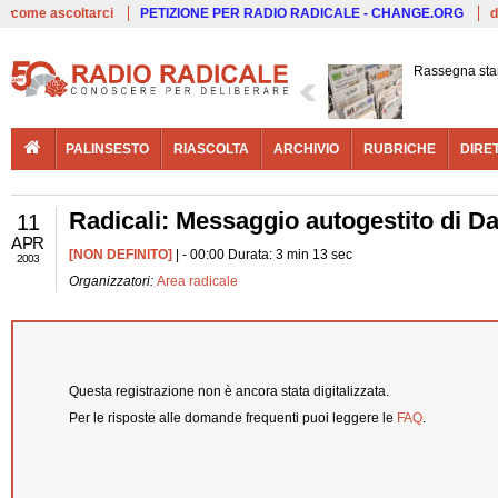
Live
come ascoltarci
PETIZIONE PER RADIO RADICALE - CHANGE.ORG
d
Rassegna st
PALINSESTO
RIASCOLTA
ARCHIVIO
RUBRICHE
DIRE
Radicali: Messaggio autogestito di D
11
APR
[NON DEFINITO]
| - 00:00 Durata: 3 min 13 sec
2003
Organizzatori:
Area radicale
Questa registrazione non è ancora stata digitalizzata.
Per le risposte alle domande frequenti puoi leggere le
FAQ
.