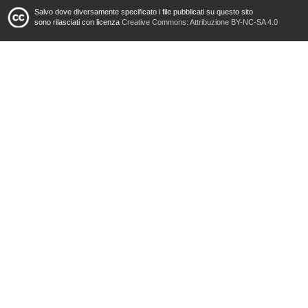
Salvo dove diversamente specificato i file pubblicati su questo sito
sono rilasciati con licenza
Creative Commons: Attribuzione BY-NC-SA 4.0