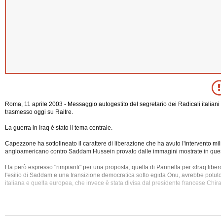
Roma, 11 aprile 2003 - Messaggio autogestito del segretario dei Radicali italia
trasmesso oggi su Raitre.
La guerra in Iraq è stato il tema centrale.
Capezzone ha sottolineato il carattere di liberazione che ha avuto l'intervento mil
angloamericano contro Saddam Hussein provato dalle immagini mostrate in quest
Ha però espresso "rimpianti" per una proposta, quella di Pannella per «Iraq libe
l'esilio di Saddam e una transizione democratica sotto egida Onu, avrebbe potuto 
italiana e quella europea, che invece è stata
divisa dal presidente francese Chira
La maggioranza dei parlamentari, ha ricordato, ha aderito all'appello, ma i gover
sostenuto.