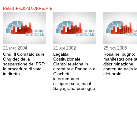
La registrazione audio ha una durata di 4 ore e 50 minuti.
REGISTRAZIONI CORRELATE
21
2004
21
2002
29
2005
Mag
Apr
Nov
Onu. Il Comitato sulle
Legalità
Rosa nel pugno:
Ong decide la
Costituzionale:
manifestazione su
sospensione del PRT:
Ciampi telefona in
discriminazione
le procedure di voto
diretta tv e Pannella e
contenuta nella 
in diretta
Giachetti
elettorale
interrompono
sciopero sete, ma il
Satyagraha prosegue