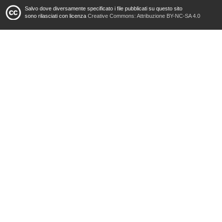
Salvo dove diversamente specificato i file pubblicati su questo sito
sono rilasciati con licenza
Creative Commons: Attribuzione BY-NC-SA 4.0