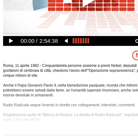
00:00
2:54:38
Roma, 11 aprile 1982 - Cinquantamila persone assieme a premi Nobel, deputati 
gonfaloni di centinaia di città, chiedono l'avvio dell'"Operazione sopravvivenza", 
cinque milioni di vite.
Anche il Papa Giovanni Paolo II, nella benedizione pasquale, ricorda che milioni
potrebbero essere salvati dalla fame, se l'umanità sapesse rinunciare, anche solo 
risorse devolute in armamenti.
Radio Radicale segue l'evento in diretta con collegamenti, interviste, commenti.
Registrazione audio di "Marcia di Pasqua. La diretta di Radio
Radicale", registr
aprile 1982 alle 00:00.
L'evento è stato organizzato da Area radicale.