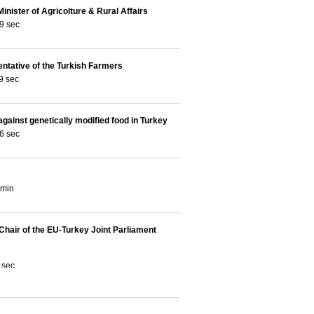
inister of Agricolture & Rural Affairs
9 sec
ntative of the Turkish Farmers
9 sec
against genetically modified food in Turkey
6 sec
 min
Chair of the EU-Turkey Joint Parliament
 sec
air of the Green/EFA Group in the European