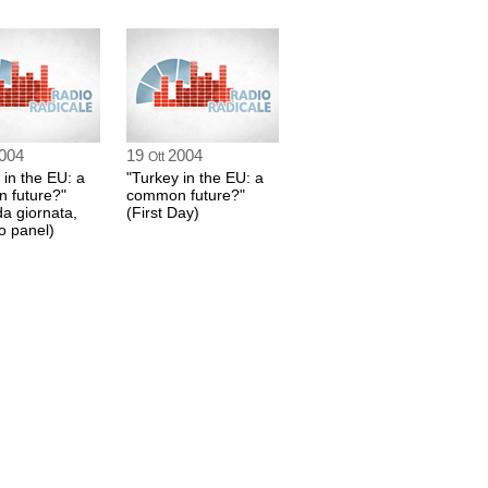
3 sec
004
19
2004
Ott
 in the EU: a
"Turkey in the EU: a
 future?"
common future?"
a giornata,
(First Day)
o panel)