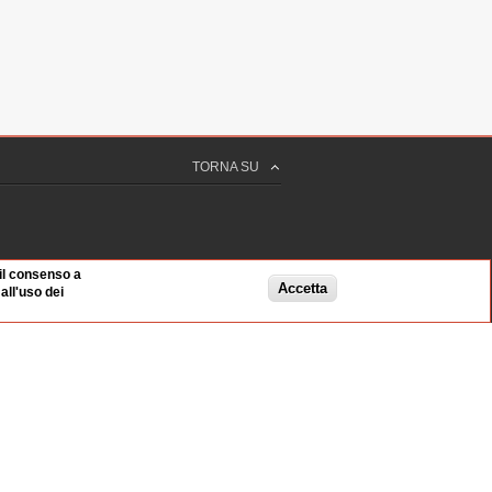
TORNA SU
 il consenso a
Accetta
ll'uso dei