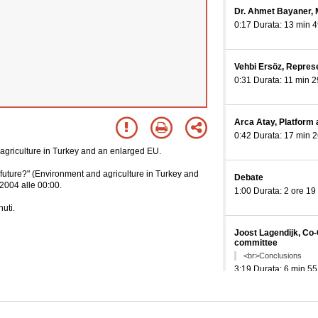
Dr. Ahmet Bayaner, M
0:17 Durata: 13 min 4
Vehbi Ersöz, Represe
0:31 Durata: 11 min 2
Arca Atay, Platform 
0:42 Durata: 17 min 2
agriculture in Turkey and an enlarged EU.
future?" (Environment and agriculture in Turkey and
Debate
 2004 alle 00:00.
1:00 Durata: 2 ore 19
uti.
Joost Lagendijk, Co-
committee
<br>Conclusions
3:19 Durata: 6 min 55
Monica Frassoni, Ch