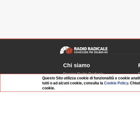
Chi siamo
Dossier Radio Radicale
P
Questo Sito utilizza cookie di funzionalità e cookie anali
Questo sito
R
tutti o ad alcuni cookie, consulta la
Cookie Policy
. Chiu
L'Archivio
D
cookie.
Redazione
La musica da Requiem
I
Infrastruttura informatica
S
Contattaci
Dati societari
Organismo di Vigilanza
Whistleblowing