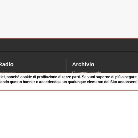
Radio
Archivio
alinsesto
Videoparlamento
tici, nonché cookie di profilazione di terze parti. Se vuoi saperne di più o negare
iascolta
Istituzioni
dendo questo banner o accedendo a un qualunque elemento del Sito acconsenti a
irette
Dibattiti
Rubriche
Manifestazioni
nterviste
Radicali
tatistiche audio/video