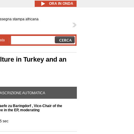
ORA IN ONDA
ssegna stampa africana
ata
ture in Turkey and an
DA ATTIVA)
ASCRIZIONE AUTOMATICA
aefe zu Baringdorf , Vice-Chair of the
e in the EP, moderating
5 sec