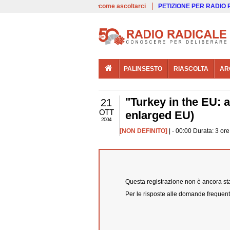
00:00
Live
come ascoltarci
PETIZIONE PER RADIO
PALINSESTO
RIASCOLTA
AR
"Turkey in the EU: 
21
OTT
enlarged EU)
2004
[NON DEFINITO]
| - 00:00 Durata: 3 or
Questa registrazione non è ancora stat
Per le risposte alle domande frequent