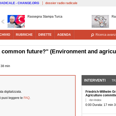
Salta al contenuto principale
 RADICALE - CHANGE.ORG
dossier radio radicale
Rassegna Stampa Turca
Ra
CHIVIO
RUBRICHE
DIRETTE
AGENDA
Ricerca avanz
a common future?" (Environment and agricul
e 38 min
INTERVENTI
(SCHE
TR
a digitalizzata.
Friedrich-Wilhelm Gr
Agriculture committe
i puoi leggere le
FAQ
.
<br>Index
0:00 Durata: 17 min 3