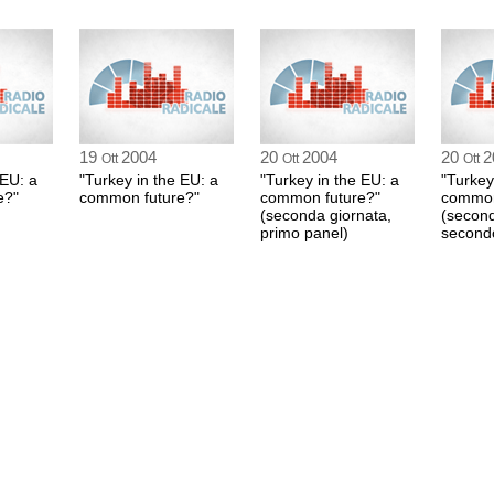
Parliament
3:26 Durata: 11 min 2
19
2004
20
2004
20
2
Ott
Ott
Ott
 EU: a
"Turkey in the EU: a
"Turkey in the EU: a
"Turkey
e?"
common future?"
common future?"
common
(seconda giornata,
(second
primo panel)
second