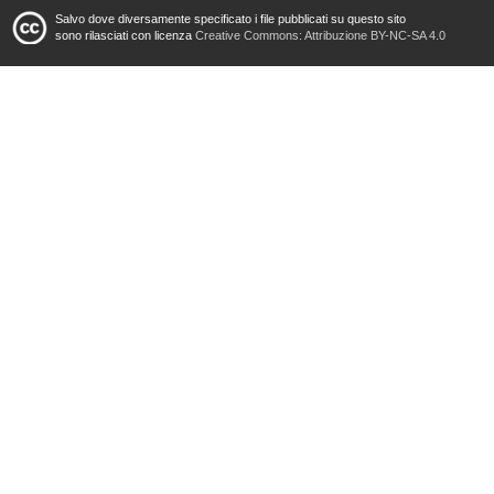
Salvo dove diversamente specificato i file pubblicati su questo sito
sono rilasciati con licenza
Creative Commons: Attribuzione BY-NC-SA 4.0