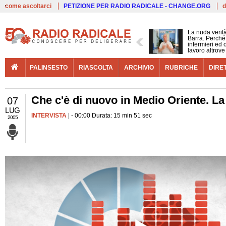
Live
come ascoltarci
PETIZIONE PER RADIO RADICALE - CHANGE.ORG
d
La nuda verit
Barra. Perché 
infermieri ed 
lavoro altrove
PALINSESTO
RIASCOLTA
ARCHIVIO
RUBRICHE
DIRE
Che c'è di nuovo in Medio Oriente. 
07
LUG
INTERVISTA
| - 00:00 Durata: 15 min 51 sec
2005