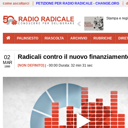
Live
come ascoltarci
PETIZIONE PER RADIO RADICALE - CHANGE.ORG
d
Stampa e reg
PALINSESTO
RIASCOLTA
ARCHIVIO
RUBRICHE
DIRE
Radicali contro il nuovo finanziamento
02
MAR
[NON DEFINITO]
| - 00:00 Durata: 32 min 31 sec
1999