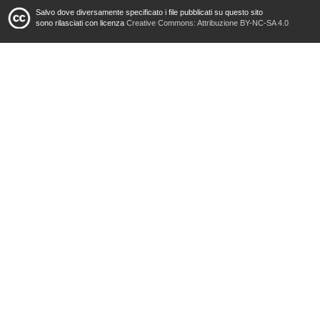
Salvo dove diversamente specificato i file pubblicati su questo sito
sono rilasciati con licenza
Creative Commons: Attribuzione BY-NC-SA 4.0