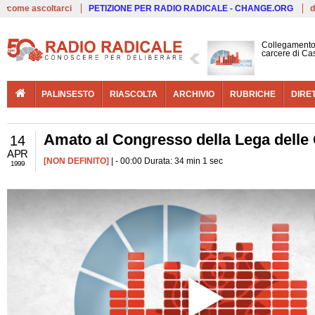
Live
come ascoltarci
PETIZIONE PER RADIO RADICALE - CHANGE.ORG
d
Collegamento 
carcere di Ca
PALINSESTO
RIASCOLTA
ARCHIVIO
RUBRICHE
DIRE
Amato al Congresso della Lega delle
14
APR
[NON DEFINITO]
| - 00:00 Durata: 34 min 1 sec
1999