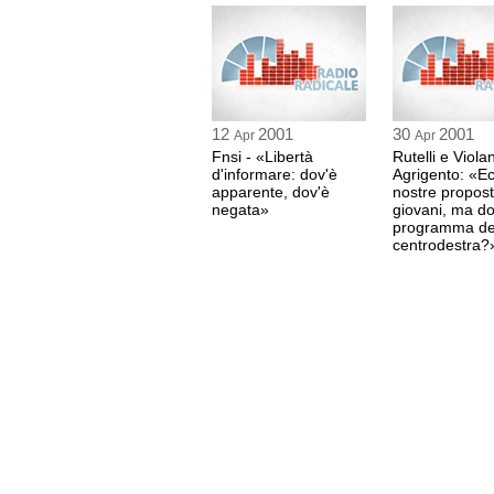
12
2001
30
2001
Apr
Apr
Fnsi - «Libertà
Rutelli e Viola
d'informare: dov'è
Agrigento: «Ec
apparente, dov'è
nostre propost
negata»
giovani, ma dov
programma de
centrodestra?