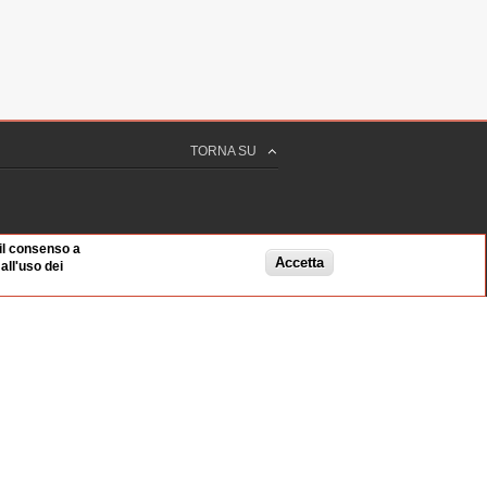
TORNA SU
 il consenso a
Accetta
ll'uso dei