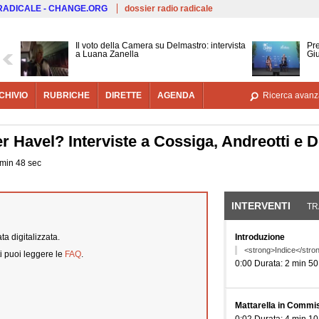
Salta al contenuto principale
 RADICALE - CHANGE.ORG
dossier radio radicale
Il voto della Camera su Delmastro: intervista
Pre
a Luana Zanella
Gi
CHIVIO
RUBRICHE
DIRETTE
AGENDA
Ricerca avanz
ier Havel? Interviste a Cossiga, Andreotti e 
 min 48 sec
INTERVENTI
(SCHE
TR
a digitalizzata.
Introduzione
<strong>Indice</stro
i puoi leggere le
FAQ
.
0:00 Durata: 2 min 50
Mattarella in Commis