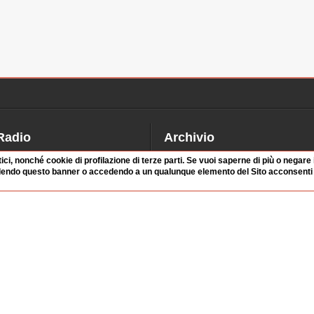
Radio
Archivio
alinsesto
Videoparlamento
tici, nonché cookie di profilazione di terze parti. Se vuoi saperne di più o negare
dendo questo banner o accedendo a un qualunque elemento del Sito acconsenti a
iascolta
Istituzioni
irette
Dibattiti
Rubriche
Manifestazioni
nterviste
Radicali
tatistiche audio/video