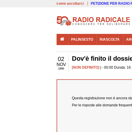
00:00
Live
come ascoltarci
PETIZIONE PER RADIO
PALINSESTO
RIASCOLTA
AR
Dov'è finito il doss
02
NOV
[NON DEFINITO]
| - 00:00 Durata: 16
1999
Questa registrazione non è ancora stat
Per le risposte alle domande frequent