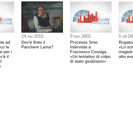
24
2010
9
2002
5
20
Apr
Gen
Ott
nte ad
Dov'è finito il
Processo Sme:
Rogator
co le
Panchem Lama?
Intervista a
«Lo sci
e per i
Fracnesco Cossiga,
magistr
'è il
«Un tentativo di colpo
atto ev
l
di stato giudiziario»
»