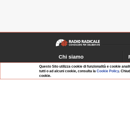
Chi siamo
Dossier Radio Radicale
P
Questo Sito utilizza cookie di funzionalità e cookie anali
tutti o ad alcuni cookie, consulta la
Cookie Policy
. Chiu
Questo sito
R
cookie.
L'Archivio
D
Redazione
La musica da Requiem
I
Infrastruttura informatica
S
Contattaci
Dati societari
Organismo di Vigilanza
Whistleblowing
FAQ