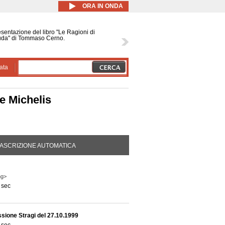
ORA IN ONDA
sentazione del libro "Le Ragioni di
uda" di Tommaso Cerno.
ata
De Michelis
DA ATTIVA)
ASCRIZIONE AUTOMATICA
ng>
 sec
sione Stragi del 27.10.1999