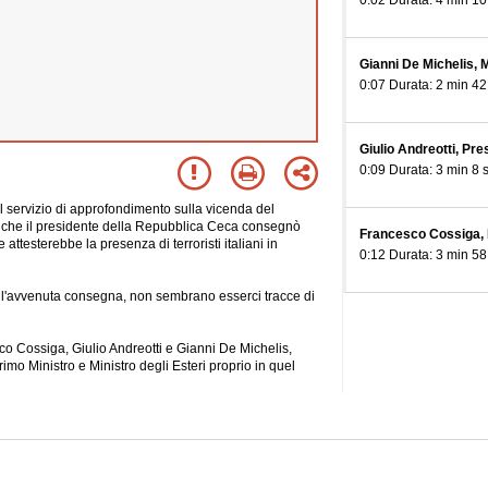
0:02 Durata: 4 min 10
Gianni De Michelis, M
0:07 Durata: 2 min 42
Giulio Andreotti, Pre
0:09 Durata: 3 min 8 
ervizio di approfondimento sulla vicenda del
 che il presidente della Repubblica Ceca consegnò
Francesco Cossiga, 
e attesterebbe la presenza di terroristi italiani in
0:12 Durata: 3 min 58
ll'avvenuta consegna, non sembrano esserci tracce di
esco Cossiga, Giulio Andreotti e Gianni De Michelis,
imo Ministro e Ministro degli
Esteri proprio in quel