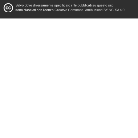
Salvo dove diversamente specificato i file pubblicati su questo sito
sono rilasciati con licenza
Creative Commons: Attribuzione BY-NC-SA 4.0