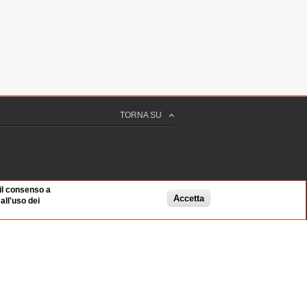
TORNA SU
 il consenso a
Accetta
ll'uso dei