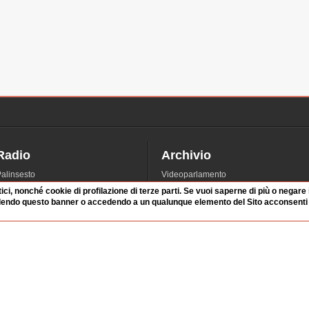
Radio
Archivio
alinsesto
Videoparlamento
iascolta
Istituzioni
tici, nonché cookie di profilazione di terze parti. Se vuoi saperne di più o negare
dendo questo banner o accedendo a un qualunque elemento del Sito acconsenti a
irette
Dibattiti
Rubriche
Manifestazioni
nterviste
Radicali
tatistiche audio/video