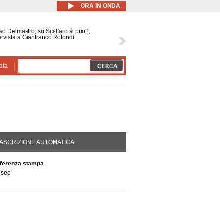
ORA IN ONDA
o Delmastro; su Scalfaro si puo?,
ervista a Gianfranco Rotondi
ata
DA ATTIVA)
ASCRIZIONE AUTOMATICA
nferenza stampa
 sec