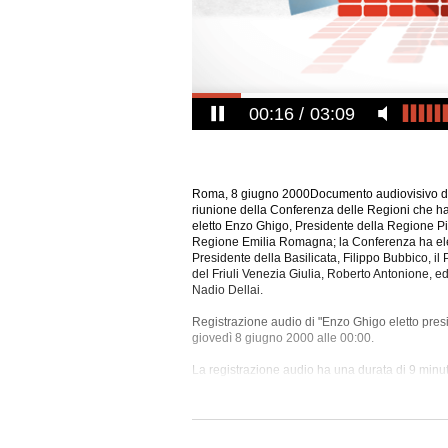
00:17
03:09
Roma, 8 giugno 2000Documento audiovisivo del
riunione della Conferenza delle Regioni che ha 
eletto Enzo Ghigo, Presidente della Regione Pi
Regione Emilia Romagna; la Conferenza ha eletto
Presidente della Basilicata, Filippo Bubbico, il
del Friuli Venezia Giulia, Roberto Antonione, e
Nadio
Dellai.
Registrazione audio di "Enzo Ghigo eletto presi
giovedì 8 giugno 2000 alle 00:00.
La registrazione audio ha una durata di 9 minut