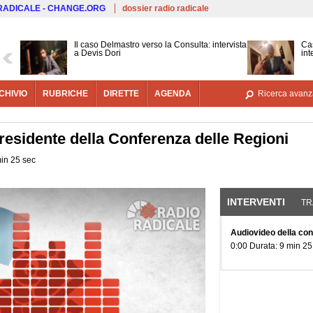
Salta al contenuto principale
 RADICALE - CHANGE.ORG
dossier radio radicale
Il caso Delmastro verso la Consulta: intervista
Cas
a Devis Dori
int
CHIVIO
RUBRICHE
DIRETTE
AGENDA
Ricerca avanz
residente della Conferenza delle Regioni
min 25 sec
INTERVENTI
(SCHE
TR
Audiovideo della co
0:00 Durata: 9 min 25