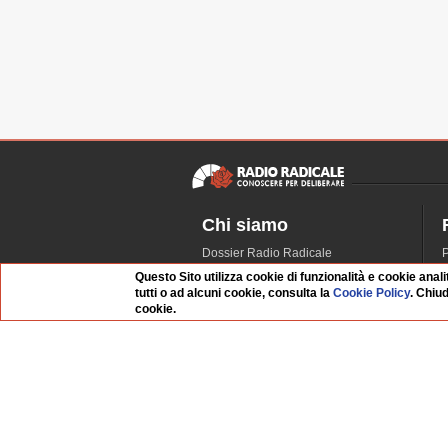
Chi siamo
Dossier Radio Radicale
P
Questo sito
R
Questo Sito utilizza cookie di funzionalità e cookie anali
tutti o ad alcuni cookie, consulta la
Cookie Policy
. Chiu
L'Archivio
D
cookie.
Redazione
La musica da Requiem
I
Infrastruttura informatica
S
Contattaci
Dati societari
Organismo di Vigilanza