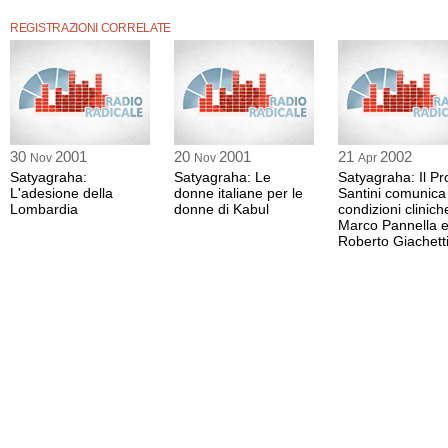
Giovanna Reanda si è recata nel carcere di San Vittore per intervistare alcuni d
partecipato al Satyagraha, raccogliendo una straordinaria testimonianza del so
REGISTRAZIONI CORRELATE
carcerario ha saputo esprimere alla lotta di Marco Pannella.
30
2001
20
2001
21
2002
Nov
Nov
Apr
Satyagraha:
Satyagraha: Le
Satyagraha: Il Pro
L'adesione della
donne italiane per le
Santini comunica
Lombardia
donne di Kabul
condizioni clinich
Marco Pannella 
Roberto Giachett