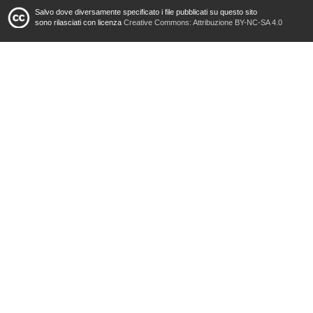
Salvo dove diversamente specificato i file pubblicati su questo sito
sono rilasciati con licenza
Creative Commons: Attribuzione BY-NC-SA 4.0