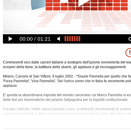
00:00
01:21
Commoventi voci dalle carceri italiane a sostegno dell'azione nonviolenta del lead
scioperi della fame, la battitura delle sbarre, gli applausi e gli incoraggiamenti.
Milano, Carcere di San Vittore, 9 luglio 2002 - "'Grazie Pannella per quello che fa
'Forza Pannella!', 'Viva Pannella!', 'Sei l'unico uomo che in Italia fa veramente polit
applausi.
E' questa la straordinaria risposta del mondo carcerario cui Marco Pannella si era
delle fasi più drammatiche del proprio Satyagraha per la legalità costituzionale.
Il leader
radicale, infatti, aveva pensato a loro, ai detenuti chiedendogli di sosten
azione nonviolenta, e dalle carceri italiane la risposta non si è fatta attendere: ol
hanno attuato lo sciopero della fame e successivamente hanno organizzato la batt
per realizzare quel "concerto di speranza" che il leader radicale aveva chiesto.