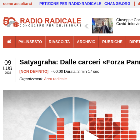
Live
come ascoltarci
PETIZIONE PER RADIO RADICALE - CHANGE.ORG
d
Giuseppe Con
Covid: interv
PALINSESTO
RIASCOLTA
ARCHIVIO
RUBRICHE
DIRE
Satyagraha: Dalle carceri «Forza Panne
09
LUG
[NON DEFINITO]
| - 00:00 Durata: 2 min 17 sec
2002
Organizzatori:
Area radicale