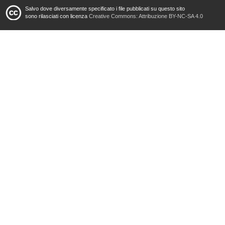
Salvo dove diversamente specificato i file pubblicati su questo sito
sono rilasciati con licenza
Creative Commons: Attribuzione BY-NC-SA 4.0