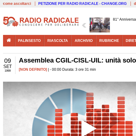
Live
come ascoltarci
PETIZIONE PER RADIO RADICALE - CHANGE.ORG
d
81° Anniversa
PALINSESTO
RIASCOLTA
ARCHIVIO
RUBRICHE
DIRE
Assemblea CGIL-CISL-UIL: unità solo
09
SET
[NON DEFINITO]
| - 00:00 Durata: 3 ore 31 min
1999