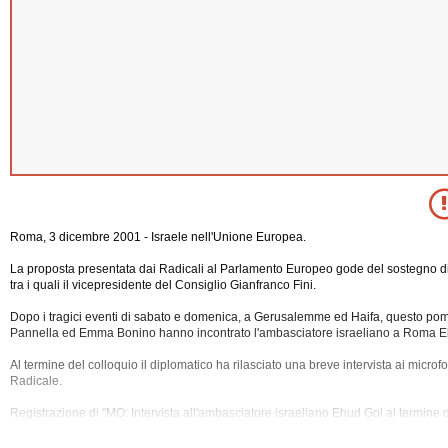
Roma, 3 dicembre 2001 - Israele nell'Unione Europea.
La proposta presentata dai Radicali al Parlamento Europeo gode del sostegno di a
tra i quali il vicepresidente del Consiglio Gianfranco Fini.
Dopo i tragici eventi di sabato e domenica, a Gerusalemme ed Haifa, questo po
Pannella ed Emma Bonino hanno incontrato l'ambasciatore israeliano a Roma E
Al termine del colloquio il diplomatico ha rilasciato una breve intervista ai microf
Radicale.
Registrazione di "MO: Intervista all'ambasciatore israeliano Ehud Gol al termine d
Radicali", registrato lunedì 3 dicembre 2001 alle 00:00.