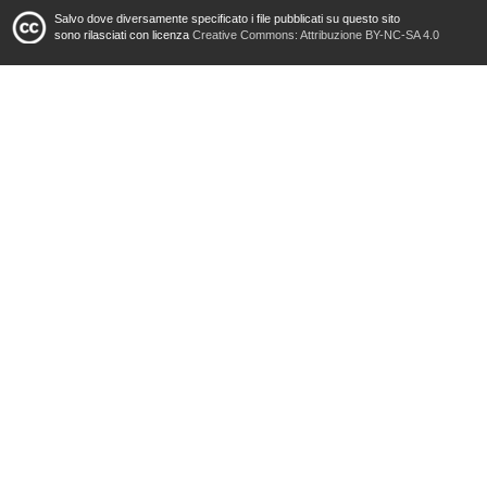
Salvo dove diversamente specificato i file pubblicati su questo sito
sono rilasciati con licenza
Creative Commons: Attribuzione BY-NC-SA 4.0