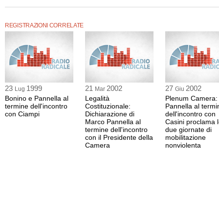
L'evento è stato organizzato da Area radicale.
La registrazione ha una durata di 3 minuti.
REGISTRAZIONI CORRELATE
23
1999
21
2002
27
2002
Lug
Mar
Giu
Bonino e Pannella al
Legalità
Plenum Camera:
termine dell'incontro
Costituzionale:
Pannella al termi
con Ciampi
Dichiarazione di
dell'incontro con
Marco Pannella al
Casini proclama 
termine dell'incontro
due giornate di
con il Presidente della
mobilitazione
Camera
nonviolenta