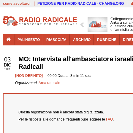
Live
come ascoltarci
PETIZIONE PER RADIO RADICALE - CHANGE.ORG
d
Collegamento
Ankara sulla l
questione cur
un'amnistia p
PALINSESTO
RIASCOLTA
ARCHIVIO
RUBRICHE
DIRE
MO: Intervista all'ambasciatore israel
03
DIC
Radicali
2001
[NON DEFINITO]
| - 00:00 Durata: 3 min 11 sec
Organizzatori:
Area radicale
Questa registrazione non è ancora stata digitalizzata.
Per le risposte alle domande frequenti puoi leggere le
FAQ
.