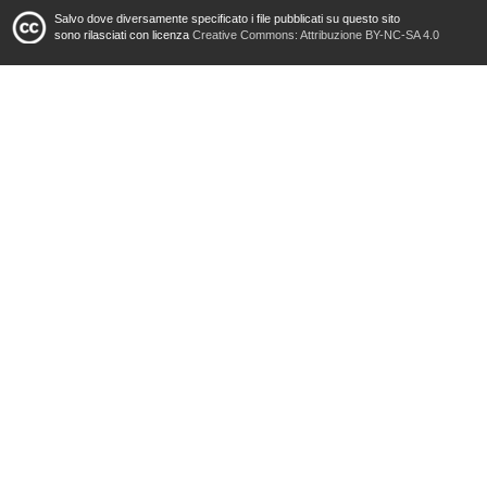
Salvo dove diversamente specificato i file pubblicati su questo sito
sono rilasciati con licenza
Creative Commons: Attribuzione BY-NC-SA 4.0