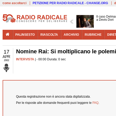
Live
come ascoltarci
PETIZIONE PER RADIO RADICALE - CHANGE.ORG
d
Il caso Delmas
a Devis Dori
PALINSESTO
RIASCOLTA
ARCHIVIO
RUBRICHE
DIRE
Nomine Rai: Si moltiplicano le polemic
17
APR
INTERVISTA
| - 00:00 Durata: 0 sec
2002
Questa registrazione non è ancora stata digitalizzata.
Per le risposte alle domande frequenti puoi leggere le
FAQ
.