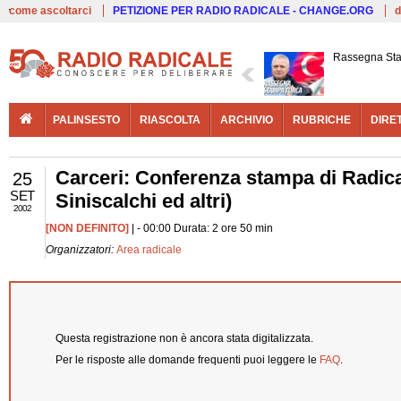
Live
come ascoltarci
PETIZIONE PER RADIO RADICALE - CHANGE.ORG
d
Rassegna St
PALINSESTO
RIASCOLTA
ARCHIVIO
RUBRICHE
DIRE
Carceri: Conferenza stampa di Radical
25
SET
Siniscalchi ed altri)
2002
[NON DEFINITO]
| - 00:00 Durata: 2 ore 50 min
Organizzatori:
Area radicale
Questa registrazione non è ancora stata digitalizzata.
Per le risposte alle domande frequenti puoi leggere le
FAQ
.