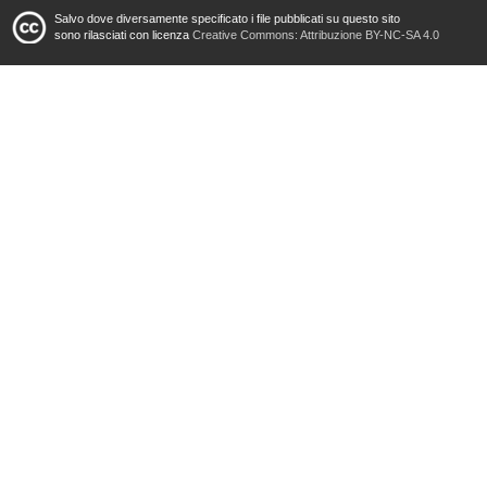
Salvo dove diversamente specificato i file pubblicati su questo sito
sono rilasciati con licenza
Creative Commons: Attribuzione BY-NC-SA 4.0