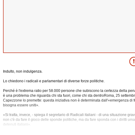
Indulto, non indulgenza.
Lo chiedono i radicali e parlamentari di diverse forze politiche.
Perché è l'extrema ratio per 58.000 persone che subiscono la certezza della pena
è una problema che riguarda chi sta fuori, come chi sta dentroRoma, 25 settemb
Capezzone lo premette: questa iniziativa non è determinata dall'«emergenza di f
bisogna essere uniti».
«Si tratta, invece, - spiega il segretario di Radicali italiani - di una situazione grav
non c'è da fare il gioco delle sponde politiche, ma da fare sponda con i
diritti uma
detenuti italiani».
Nasce da queste considerazioni l'idea di un tavolo comune di discussione tra m