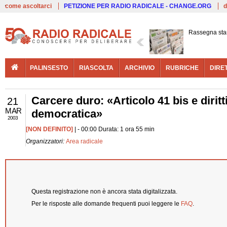
Live
come ascoltarci
PETIZIONE PER RADIO RADICALE - CHANGE.ORG
d
Rassegna st
PALINSESTO
RIASCOLTA
ARCHIVIO
RUBRICHE
DIRE
Carcere duro: «Articolo 41 bis e diritti
21
MAR
democratica»
2003
[NON DEFINITO]
| - 00:00 Durata: 1 ora 55 min
Organizzatori:
Area radicale
Questa registrazione non è ancora stata digitalizzata.
Per le risposte alle domande frequenti puoi leggere le
FAQ
.