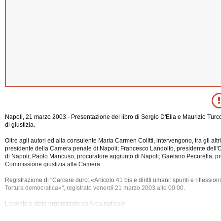
Napoli, 21 marzo 2003 - Presentazione del libro di Sergio D'Elia e Maurizio Tur
di giustizia.
Oltre agli autori ed alla consulente Maria Carmen Colitti, intervengono, tra gli altri
presidente della Camera penale di Napoli; Francesco Landolfo, presidente dell'O
di Napoli; Paolo Mancuso, procuratore aggiunto di Napoli; Gaetano Pecorella, p
Commissione giustizia alla Camera.
Registrazione di "Carcere duro: «Articolo 41 bis e diritti umani: spunti e riflessioni t
Tortura democratica»", registrato venerdì 21 marzo
2003 alle 00:00.
L'evento è stato organizzato da Area radicale.
La registrazione ha una durata di 1 ora e 55 minuti.