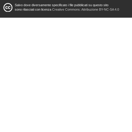
Salvo dove diversamente specificato i file pubblicati su questo sito
sono rilasciati con licenza
Creative Commons: Attribuzione BY-NC-SA 4.0