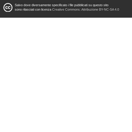
Salvo dove diversamente specificato i file pubblicati su questo sito
sono rilasciati con licenza
Creative Commons: Attribuzione BY-NC-SA 4.0