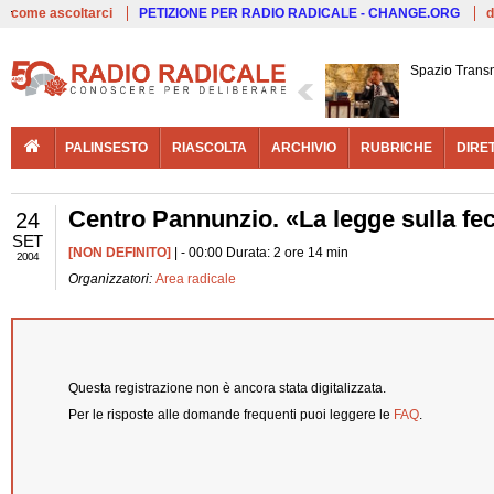
Live
come ascoltarci
PETIZIONE PER RADIO RADICALE - CHANGE.ORG
d
Spazio Trans
PALINSESTO
RIASCOLTA
ARCHIVIO
RUBRICHE
DIRE
Centro Pannunzio. «La legge sulla fe
24
SET
[NON DEFINITO]
| - 00:00 Durata: 2 ore 14 min
2004
Organizzatori:
Area radicale
Questa registrazione non è ancora stata digitalizzata.
Per le risposte alle domande frequenti puoi leggere le
FAQ
.